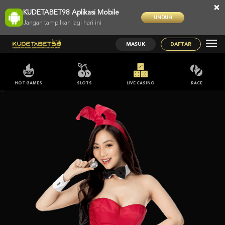
×
KUDETABET98 Aplikasi Mobile
UNDUH
Jangan tampilkan lagi hari ini
MASUK
DAFTAR
HOT GAMES
SLOTS
LIVE CASINO
RACE
;;