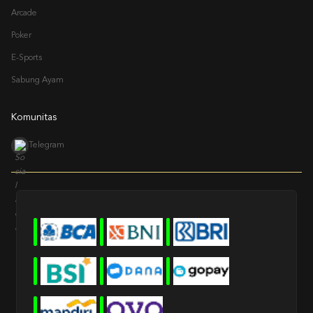
Arcade
Poker
E-Sports
Sabung Ayam
Komunitas
Telegram