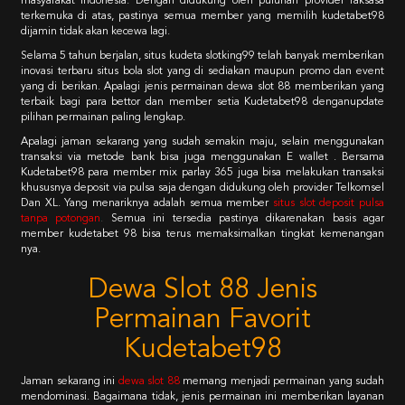
masyarakat indonesia. Dengan didukung oleh puluhan provider raksasa
terkemuka di atas, pastinya semua member yang memilih kudetabet98
dijamin tidak akan kecewa lagi.
Selama 5 tahun berjalan, situs kudeta slotking99 telah banyak memberikan
inovasi terbaru situs bola slot yang di sediakan maupun promo dan event
yang di berikan. Apalagi jenis permainan dewa slot 88 memberikan yang
terbaik bagi para bettor dan member setia Kudetabet98 denganupdate
pilihan permainan paling lengkap.
Apalagi jaman sekarang yang sudah semakin maju, selain menggunakan
transaksi via metode bank bisa juga menggunakan E wallet . Bersama
Kudetabet98 para member mix parlay 365 juga bisa melakukan transaksi
khususnya deposit via pulsa saja dengan didukung oleh provider Telkomsel
Dan XL. Yang menariknya adalah semua member
situs slot deposit pulsa
tanpa potongan
.
Semua ini tersedia pastinya dikarenakan basis agar
member kudetabet 98 bisa terus memaksimalkan tingkat kemenangan
nya.
Dewa Slot 88 Jenis
Permainan Favorit
Kudetabet98
Jaman sekarang ini
dewa slot 88
memang menjadi permainan yang sudah
mendominasi. Bagaimana tidak, jenis permainan ini memberikan layanan