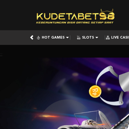
HOT GAMES
SLOTS
LIVE CAS
;;