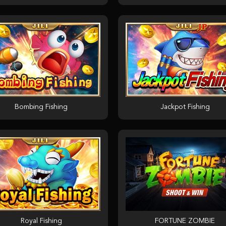
Bombing Fishing
Jackpot Fishing
Royal Fishing
FORTUNE ZOMBIE