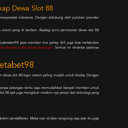
kap Dewa Slot 88
masyarakat indonesia. Dengan didukung oleh puluhan provider
n event yang di berikan. Apalagi jenis permainan dewa slot 88
 Kudetabet98 para member mix parlay 365 juga bisa melakukan
 slot deposit pulsa tanpa potongan
.
Semua ini tersedia pastinya
detabet98
 dewa slot 88 login sistem paling mudah untuk dicoba. Dengan
a tanpa potongan tentu saja memudahkan banyak member untuk
 slot 88 apk juga mengikuti modern nya jaman dan teknologi yang
olom pendaftaran. Maka user id akan langsung siap saat itu juga