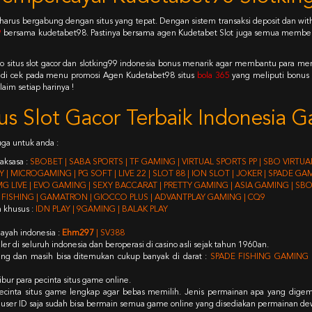
 harus bergabung dengan situs yang tepat. Dengan sistem transaksi deposit dan 
9
bersama kudetabet98. Pastinya bersama agen Kudetabet Slot juga semua member 
o situs slot gacor dan slotking99 indonesia bonus menarik agar membantu para
 di cek pada menu promosi Agen Kudetabet98 situs
bola 365
yang meliputi bonus
aim setiap harinya !
tus Slot Gacor Terbaik Indonesia
juga untuk anda :
aksasa :
SBOBET | SABA SPORTS | TF GAMING | VIRTUAL SPORTS PP | SBO VIRTU
 | MICROGAMING | PG SOFT | LIVE 22 | SLOT 88 | ION SLOT | JOKER | SPADE G
MG LIVE | EVO GAMING | SEXY BACCARAT | PRETTY GAMING | ASIA GAMING | S
FISHING | GAMATRON | GIOCCO PLUS | ADVANTPLAY GAMING | CQ9
 khusus :
IDN PLAY | 9GAMING | BALAK PLAY
ayah indonesia :
Ehm297
| SV388
 di seluruh indonesia dan beroperasi di casino asli sejak tahun 1960an.
ng dan masih bisa ditemukan cukup banyak di darat :
SPADE FISHING GAMING 
bur para pecinta situs game online.
a pecinta situs game lengkap agar bebas memilih. Jenis permainan apa yang digema
 user ID saja sudah bisa bermain semua game online yang disediakan permainan dew