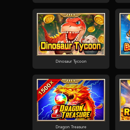
Dinosaur Tycoon
Dragon Treasure