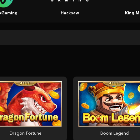
oGaming
Hacksaw
King M
Dragon Fortune
Boom Legend