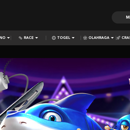
M
INO
RACE
TOGEL
OLAHRAGA
CRA