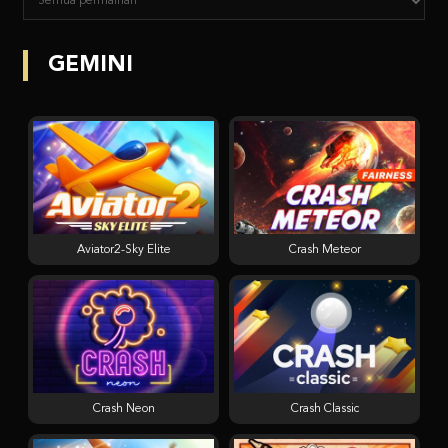
GEMINI
Aviator2-Sky Elite
Crash Meteor
Crash Neon
Crash Classic