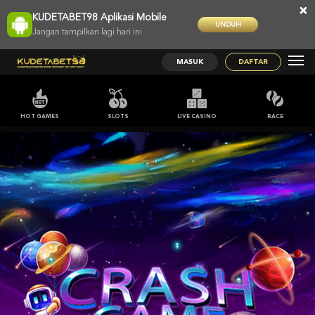
×
KUDETABET98 Aplikasi Mobile
UNDUH
Jangan tampilkan lagi hari ini
MASUK
DAFTAR
HOT GAMES
SLOTS
LIVE CASINO
RACE
;;