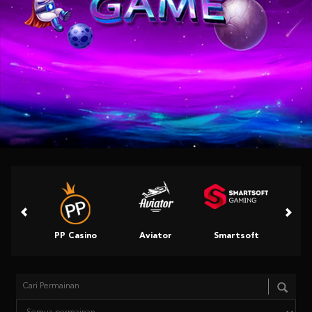
PP Casino
Aviator
Smartsoft
Micr