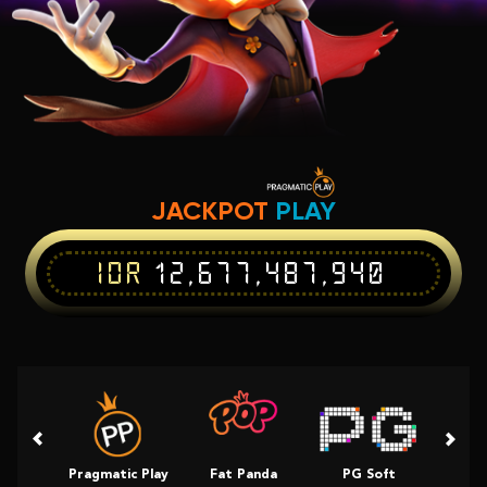
JACKPOT
PLAY
IDR
12,677,495,395
Pragmatic Play
Fat Panda
PG Soft
Slot