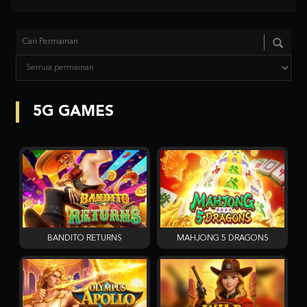
5G GAMES
BANDITO RETURNS
MAHJONG 5 DRAGONS