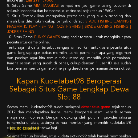
indonesia :
Ehm297
| SV388
8. Situs Game
MM TANGKAS
sempat menjadi game paling populer di
seluruh indonesia dan beroperasi di casino asli sejak tahun 1960an.
9. Situs Tembak Ikan merupakan permainan yang cukup trending dan
masih bisa ditemukan cukup banyak di darat :
SPADE FISHING GAMING |
PRAGMATIC PLAY FISHING | CQ9 FISHING | SPADE GAMING FISHING |
JOKER FISHING
10. Situs Game
FUNKY GAMES
yang hadir terbaru untuk menghibur para
pecinta situs game online.
Tentu saja list daftar tersebut sengaja di hadirkan untuk para pecinta situs
game lengkap agar bebas memilih. Jenis permainan apa yang digemari
dan pastinya agar kita semua tidak repot lagi memilih jenis permainan.
Karena seperti yang sudah di bahas, cukup dengan 1 user ID saja sudah
bisa bermain semua game online yang disediakan permainan dewa slot 88.
Kapan Kudetabet98 Beroperasi
Sebagai Situs Game Lengkap Dewa
Slot 88
Secara resmi, kudetabet98 sudah melayani
daftar situs game
sejak tahun
2017 dan mendapatkan lisensi resmi beroperasi resmi kepada semua
masyarakat indonesia. Dengan didukung oleh puluhan provider raksasa
terkemuka di atas, pastinya semua member yang memilih kudetabet98
KLIK DISINI!
dijamin tidak akan kecewa lagi.
Selama 5 tahun berjalan, situs kudeta slotking99 telah banyak memberikan