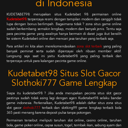
di Indonesia
KUDETABET98 merupakan situs Kudetabet 98 permainan online
Kudetabet98
terpercaya resmi dengan tampilan modern dan canggih tidak
lupa dengan bonus berlimpah. Bagaimana tidak ? zona situs game online
sudah berkembang semakin lengkap, modern dan banyak jenis. Tentu saja
para pecinta game yang awalnya hanya bermain di darat juga ikut beralih
ke sistem Kudetabet online dan mencari jasa taruhan yang terbaik saja.
Para artikel ini kita akan merekomendasikan
zona slot terbaik
yang paling
banyak peminat serta sudah dipercayai oleh ribuan member aktif.
Langsung saja saat ini yaitu Kudetabet98 yang paling terbaik dan
terpercaya untuk para kalangan pecinta game online.
Kudetabet98 Situs Slot Gacor
Slothoki777 Game Lengkap
Siapa itu kudetabet98 ? Jika anda merupakan pecinta situs slot gacor
pastinya sudah tidak asing lagi dengan agen Kudetabet98 selaku bandar
game indonesia. Perkenalkan, Kudetabet98 adalah daftar situs zona situs
slot gacor
slothoki777
terbaik dan slotking99 game lengkap terbaik bola
365 pasti menang karena deposit pulsa tanpa potongan.
Permainan tersebut meliputi taruhan slot online, casino online, taruhan
bola, game poker online, capsa susun, togel, tembak ikan, sabung ayam dan