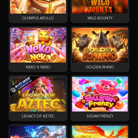
OLYMPUS APOLLO
WILD BOUNTY
NEKO X NEKO
GOLDEN RHINO
LEGACY OF AZTEC
SUGAR FRENZY