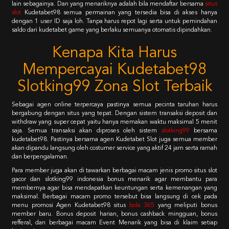
lain sebagainya. Dan yang menariknya adalah bila mendaftar bersama
situs
slot
Kudetabet98 semua permainan yang tersedia bisa di akses hanya
dengan 1 user ID saja loh. Tanpa harus repot lagi serta untuk pemindahan
saldo dari kudetabet game yang berlaku semuanya otomatis dipindahkan.
Kenapa Kita Harus
Mempercayai Kudetabet98
Slotking99 Zona Slot Terbaik
Sebagai agen online terpercaya pastinya semua pecinta taruhan harus
bergabung dengan situs yang tepat. Dengan sistem transaksi deposit dan
withdraw yang super cepat yaitu hanya memakan waktu maksimal 5 menit
saja. Semua transaksi akan diproses oleh sistem
slotking99
bersama
kudetabet98. Pastinya bersama agen Kudetabet Slot juga semua member
akan dipandu langsung oleh costumer service yang aktif 24 jam serta ramah
dan berpengalaman.
Para member juga akan di tawarkan berbagai macam jenis promo situs slot
gacor dan slotking99 indonesia bonus menarik agar membantu para
membernya agar bisa mendapatkan keuntungan serta kemenangan yang
maksimal. Berbagai macam promo tersebut bisa langsung di cek pada
menu promosi Agen Kudetabet98 situs
bola 365
yang meliputi bonus
member baru. Bonus deposit harian, bonus cashback mingguan, bonus
refferal, dan berbagai macam Event Menarik yang bisa di klaim setiap