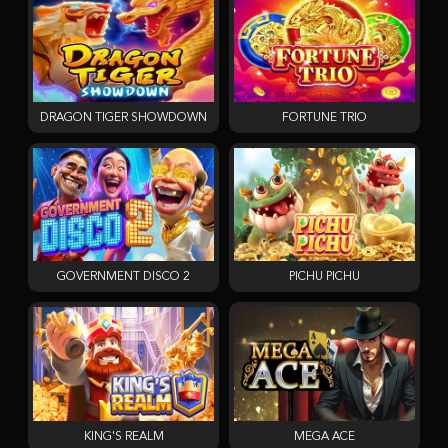
DRAGON TIGER SHOWDOWN
FORTUNE TRIO
GOVERNMENT DISCO 2
PICHU PICHU
KING'S REALM
MEGA ACE