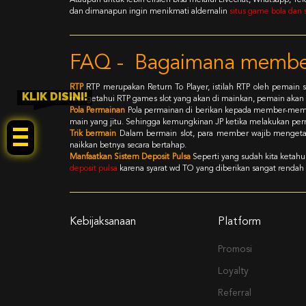
dan dimanapun ingin menikmati aldernalin
situs game bola dan s
FAQ - Bagaimana member
RTP
RTP merupakan Return To Player, istilah RTP oleh pemai
KLIK DISINI!
mengetahui RTP games slot yang akan di mainkan, pemain akan
Pola Permainan
Pola permainan di berikan kepada member-mem
main yang jitu. Sehingga kemungkinan JP ketika melakukan perm
Trik bermain
Dalam bermain slot, para member wajib mengetah
naikkan betnya secara bertahap.
Manfaatkan Sistem Deposit Pulsa
Seperti yang sudah kita ketah
deposit pulsa
karena syarat wd TO yang diberikan sangat rendah 
Kebijaksanaan
Platform
Promosi
Loyalty
Referral