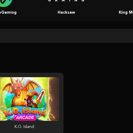
oGaming
Hacksaw
King M
K.O. Island