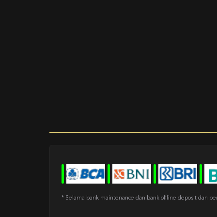
* Selama bank maintenance dan bank offline deposit dan pen