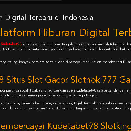
Digital Terbaru di Indonesia
tform Hiburan Digital Terb
e
Kudetabet98
terpercaya resmi dengan tampilan modern dan canggih tidak lupa den
entu saja para pecinta game yang awalnya hanya bermain di darat juga ikut ber
yang paling banyak peminat serta sudah dipercayai oleh ribuan member aktif. Lan
 Situs Slot Gacor Slothoki777 
gacor pastinya sudah tidak asing lagi dengan agen Kudetabet98 selaku bandar game in
ik bola 365 pasti menang karena deposit pulsa tanpa potongan.
e, taruhan bola, game poker online, capsa susun, togel, tembak ikan, sabung ayam 
isa di akses hanya dengan 1 user ID saja loh. Tanpa harus repot lagi serta unt
empercayai Kudetabet98 Slotking