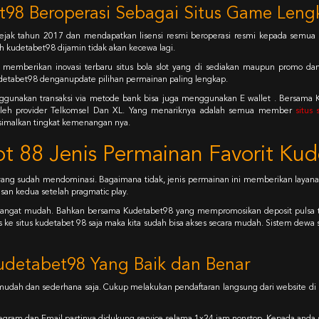
98 Beroperasi Sebagai Situs Game Leng
ejak tahun 2017 dan mendapatkan lisensi resmi beroperasi resmi kepada semua 
 kudetabet98 dijamin tidak akan kecewa lagi.
k memberikan inovasi terbaru situs bola slot yang di sediakan maupun promo da
detabet98 denganupdate pilihan permainan paling lengkap.
ggunakan transaksi via metode bank bisa juga menggunakan E wallet . Bersama
g oleh provider Telkomsel Dan XL. Yang menariknya adalah semua member
situs
simalkan tingkat kemenangan nya.
t 88 Jenis Permainan Favorit Ku
g sudah mendominasi. Bagaimana tidak, jenis permainan ini memberikan layanan
san kedua setelah pragmatic play.
uga sangat mudah. Bahkan bersama Kudetabet98 yang mempromosikan deposit puls
s ke situs kudetabet 98 saja maka kita sudah bisa akses secara mudah. Sistem dewa
udetabet98 Yang Baik dan Benar
 mudah dan sederhana saja. Cukup melakukan pendaftaran langsung dari website di k
Telegram dan Email pastinya didukung service selama 1x24 jam nonstop. Kepada anda