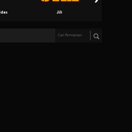
idas
Jili
Gemini