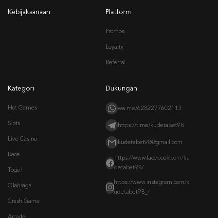
Kebijaksanaan
Platform
Promosi
Loyalty
Referral
Kategori
Dukungan
Hot Games
wa.me/6282277602113
Slots
https://t.me/kudetabet98
Live Casino
kudetabet98@gmail.com
Race
https://www.facebook.com/ku
detabet98/
Togel
https://www.instagram.com/k
Olahraga
udetabet98_/
Crash Game
Arcade