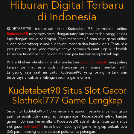
Hiburan Digital Terbaru
di Indonesia
KUDETABET98 merupakan situs Kudetabet 98 permainan online
Kudetabet98
terpercaya resmi dengan tampilan modern dan canggih tidak
lupa dengan bonus berlimpah. Bagaimana tidak ? zona situs game online
sudah berkembang semakin lengkap, modern dan banyak jenis. Tentu saja
para pecinta game yang awalnya hanya bermain di darat juga ikut beralih
ke sistem Kudetabet online dan mencari jasa taruhan yang terbaik saja.
Para artikel ini kita akan merekomendasikan
zona slot terbaik
yang paling
banyak peminat serta sudah dipercayai oleh ribuan member aktif.
Langsung saja saat ini yaitu Kudetabet98 yang paling terbaik dan
terpercaya untuk para kalangan pecinta game online.
Kudetabet98 Situs Slot Gacor
Slothoki777 Game Lengkap
Siapa itu kudetabet98 ? Jika anda merupakan pecinta situs slot gacor
pastinya sudah tidak asing lagi dengan agen Kudetabet98 selaku bandar
game indonesia. Perkenalkan, Kudetabet98 adalah daftar situs zona situs
slot gacor
slothoki777
terbaik dan slotking99 game lengkap terbaik bola
365 pasti menang karena deposit pulsa tanpa potongan.