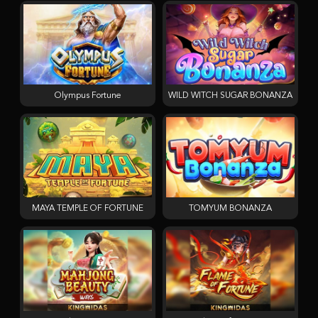
Olympus Fortune
WILD WITCH SUGAR BONANZA
MAYA TEMPLE OF FORTUNE
TOMYUM BONANZA