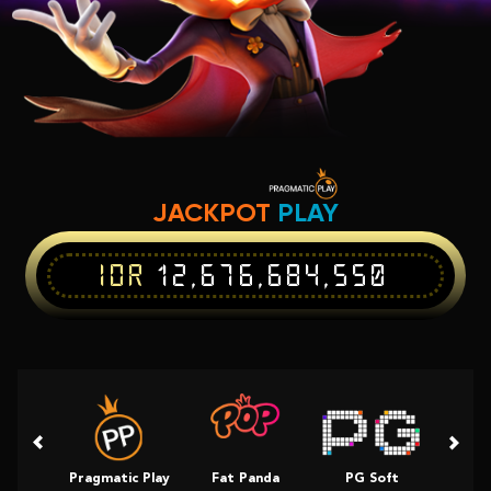
JACKPOT
PLAY
IDR
12,676,684,550
Pragmatic Play
Fat Panda
PG Soft
Slot