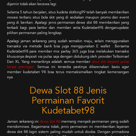
dijamin tidak akan kecewa lagi.
Selama 5 tahun berjalan, situs kudeta slotking99 telah banyak memberikan
inovasi terbaru situs bola slot yang di sediakan maupun promo dan event
yang di berikan. Apalagi jenis permainan dewa slot 88 memberikan yang
terbaik bagi para bettor dan member setia Kudetabet98 denganupdate
pilihan permainan paling lengkap.
Apalagi jaman sekarang yang sudah semakin maju, selain menggunakan
transaksi via metode bank bisa juga menggunakan E wallet . Bersama
Kudetabet98 para member mix parlay 365 juga bisa melakukan transaksi
khususnya deposit via pulsa saja dengan didukung oleh provider Telkomsel
Dan XL. Yang menariknya adalah semua member
situs slot deposit pulsa
tanpa potongan
.
Semua ini tersedia pastinya dikarenakan basis agar
member kudetabet 98 bisa terus memaksimalkan tingkat kemenangan
nya.
Dewa Slot 88 Jenis
Permainan Favorit
Kudetabet98
Jaman sekarang ini
dewa slot 88
memang menjadi permainan yang sudah
mendominasi. Bagaimana tidak, jenis permainan ini memberikan layanan
dewa slot 88 login sistem paling mudah untuk dicoba. Dengan primadona