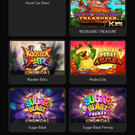
Hunk Cai Shen
REDBEARD TREASURE
Rooster Blitz
Pedas Gila
Sugar Blast
Sugar Blast Frenzy