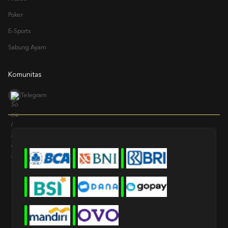
Poker
E-Sports
Sabung Ayam
Komunitas
Telegram