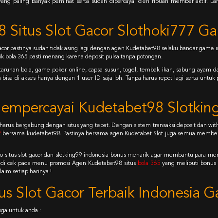
yang paling banyak peminat serta sudah dipercayai oleh ribuan member aktif. Lan
 Situs Slot Gacor Slothoki777 
gacor pastinya sudah tidak asing lagi dengan agen Kudetabet98 selaku bandar game in
ik bola 365 pasti menang karena deposit pulsa tanpa potongan.
e, taruhan bola, game poker online, capsa susun, togel, tembak ikan, sabung ayam 
isa di akses hanya dengan 1 user ID saja loh. Tanpa harus repot lagi serta unt
empercayai Kudetabet98 Slotking
 harus bergabung dengan situs yang tepat. Dengan sistem transaksi deposit dan 
9
bersama kudetabet98. Pastinya bersama agen Kudetabet Slot juga semua member 
o situs slot gacor dan slotking99 indonesia bonus menarik agar membantu para
 di cek pada menu promosi Agen Kudetabet98 situs
bola 365
yang meliputi bonus
aim setiap harinya !
tus Slot Gacor Terbaik Indonesia
juga untuk anda :