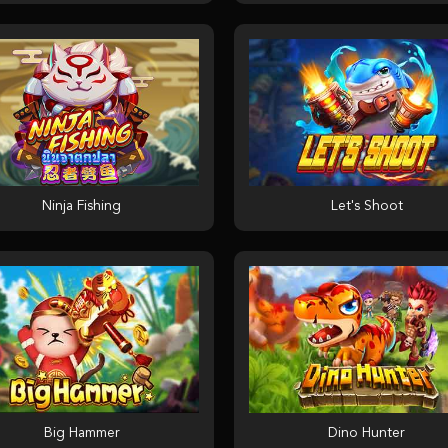
Ninja Fishing
Let's Shoot
Big Hammer
Dino Hunter