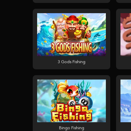
3 Gods Fishing
Bingo Fishing