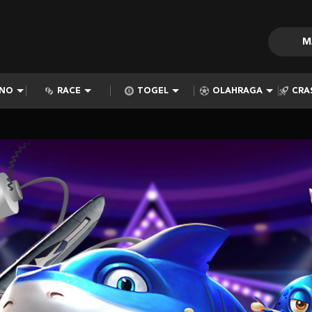
M
INO
RACE
TOGEL
OLAHRAGA
CRA