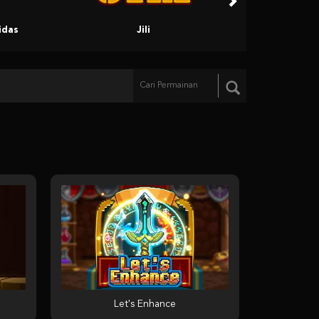
idas
Jili
Gemini
Let's Enhance