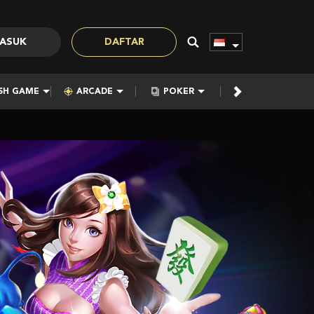
ASUK
DAFTAR
SH GAME
ARCADE
POKER
E-SPORTS