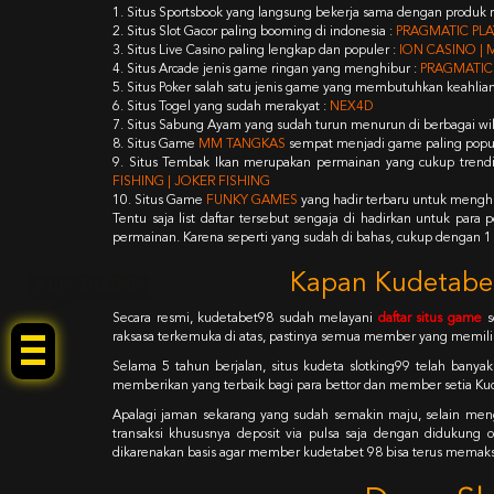
1. Situs Sportsbook yang langsung bekerja sama dengan produk r
2. Situs Slot Gacor paling booming di indonesia :
PRAGMATIC PLAY
3. Situs Live Casino paling lengkap dan populer :
ION CASINO | 
4. Situs Arcade jenis game ringan yang menghibur :
PRAGMATIC 
5. Situs Poker salah satu jenis game yang membutuhkan keahlian
6. Situs Togel yang sudah merakyat :
NEX4D
7. Situs Sabung Ayam yang sudah turun menurun di berbagai wil
8. Situs Game
MM TANGKAS
sempat menjadi game paling populer
9. Situs Tembak Ikan merupakan permainan yang cukup trendi
FISHING | JOKER FISHING
10. Situs Game
FUNKY GAMES
yang hadir terbaru untuk menghi
Tentu saja list daftar tersebut sengaja di hadirkan untuk par
permainan. Karena seperti yang sudah di bahas, cukup dengan 1
Kapan Kudetabet
KLIK DISINI!
Secara resmi, kudetabet98 sudah melayani
daftar situs game
s
raksasa terkemuka di atas, pastinya semua member yang memilih
Selama 5 tahun berjalan, situs kudeta slotking99 telah banya
memberikan yang terbaik bagi para bettor dan member setia Ku
Apalagi jaman sekarang yang sudah semakin maju, selain men
transaksi khususnya deposit via pulsa saja dengan didukun
dikarenakan basis agar member kudetabet 98 bisa terus memak