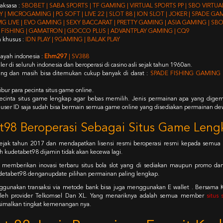
aksasa :
SBOBET | SABA SPORTS | TF GAMING | VIRTUAL SPORTS PP | SBO VIRTU
 | MICROGAMING | PG SOFT | LIVE 22 | SLOT 88 | ION SLOT | JOKER | SPADE G
MG LIVE | EVO GAMING | SEXY BACCARAT | PRETTY GAMING | ASIA GAMING | S
FISHING | GAMATRON | GIOCCO PLUS | ADVANTPLAY GAMING | CQ9
 khusus :
IDN PLAY | 9GAMING | BALAK PLAY
ayah indonesia :
Ehm297
| SV388
 di seluruh indonesia dan beroperasi di casino asli sejak tahun 1960an.
ng dan masih bisa ditemukan cukup banyak di darat :
SPADE FISHING GAMING 
bur para pecinta situs game online.
a pecinta situs game lengkap agar bebas memilih. Jenis permainan apa yang digema
 user ID saja sudah bisa bermain semua game online yang disediakan permainan dew
98 Beroperasi Sebagai Situs Game Leng
ejak tahun 2017 dan mendapatkan lisensi resmi beroperasi resmi kepada semua 
 kudetabet98 dijamin tidak akan kecewa lagi.
k memberikan inovasi terbaru situs bola slot yang di sediakan maupun promo da
detabet98 denganupdate pilihan permainan paling lengkap.
ggunakan transaksi via metode bank bisa juga menggunakan E wallet . Bersama
g oleh provider Telkomsel Dan XL. Yang menariknya adalah semua member
situs
simalkan tingkat kemenangan nya.