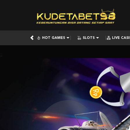
HOT GAMES
SLOTS
LIVE CAS
;;