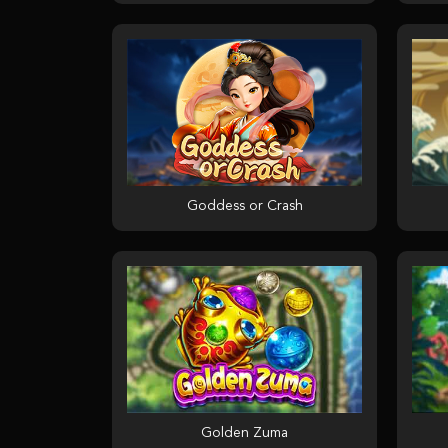
Goddess or Crash
Golden Zuma