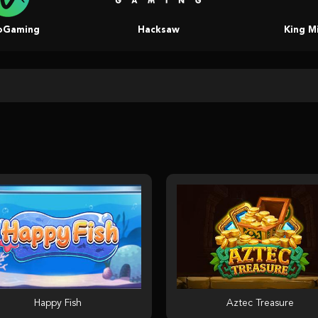
oGaming
Hacksaw
King M
Happy Fish
Aztec Treasure