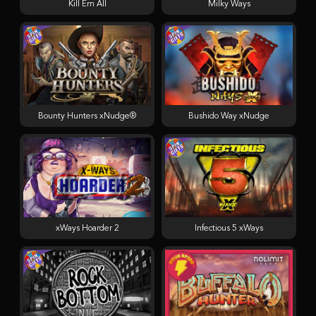
Kill Em All
Milky Ways
Bounty Hunters xNudge®
Bushido Way xNudge
xWays Hoarder 2
Infectious 5 xWays