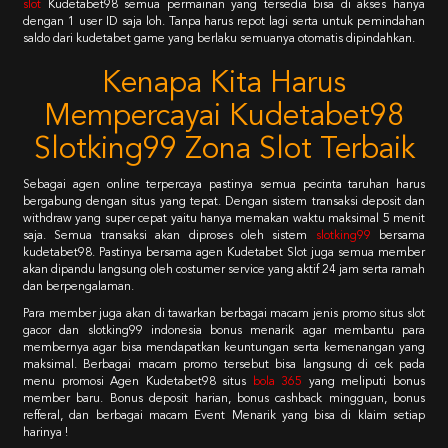
slot
Kudetabet98 semua permainan yang tersedia bisa di akses hanya
dengan 1 user ID saja loh. Tanpa harus repot lagi serta untuk pemindahan
saldo dari kudetabet game yang berlaku semuanya otomatis dipindahkan.
Kenapa Kita Harus
Mempercayai Kudetabet98
Slotking99 Zona Slot Terbaik
Sebagai agen online terpercaya pastinya semua pecinta taruhan harus
bergabung dengan situs yang tepat. Dengan sistem transaksi deposit dan
withdraw yang super cepat yaitu hanya memakan waktu maksimal 5 menit
saja. Semua transaksi akan diproses oleh sistem
slotking99
bersama
kudetabet98. Pastinya bersama agen Kudetabet Slot juga semua member
akan dipandu langsung oleh costumer service yang aktif 24 jam serta ramah
dan berpengalaman.
Para member juga akan di tawarkan berbagai macam jenis promo situs slot
gacor dan slotking99 indonesia bonus menarik agar membantu para
membernya agar bisa mendapatkan keuntungan serta kemenangan yang
maksimal. Berbagai macam promo tersebut bisa langsung di cek pada
menu promosi Agen Kudetabet98 situs
bola 365
yang meliputi bonus
member baru. Bonus deposit harian, bonus cashback mingguan, bonus
refferal, dan berbagai macam Event Menarik yang bisa di klaim setiap
harinya !