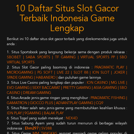
10 Daftar Situs Slot Gacor
Terbaik Indonesia Game
Lengkap
Berikut ini 10 daftar situs slot gacor terbaik yang direkomendasi juga untuk
anda :
1. Situs Sportsbook yang langsung bekerja sama dengan produk raksasa :
SBOBET | SABA SPORTS | TF GAMING | VIRTUAL SPORTS PP | SBO
VIRTUAL SPORTS
2. Situs Slot Gacor paling booming di indonesia :
PRAGMATIC PLAY |
MICROGAMING | PG SOFT | LIVE 22 | SLOT 88 | ION SLOT | JOKER |
SPADE GAMING | HABANERO |
dan puluhan game lainnya.
3. Situs Live Casino paling lengkap dan populer :
ION CASINO | MG LIVE |
EVO GAMING | SEXY BACCARAT | PRETTY GAMING | ASIA GAMING | SBO
CASINO | DREAM GAMING
4. Situs Arcade jenis game ringan yang menghibur :
PRAGMATIC FISHING |
GAMATRON | GIOCCO PLUS | ADVANTPLAY GAMING | CQ9
5. Situs Poker salah satu jenis game yang membutuhkan keahlian khusus :
IDN PLAY | 9GAMING | BALAK PLAY
6. Situs Togel yang sudah merakyat :
NEX4D
7. Situs Sabung Ayam yang sudah turun menurun di berbagai wilayah
indonesia :
Ehm297
| SV388
8. Situs Game
MM TANGKAS
sempat menjadi game paling populer di