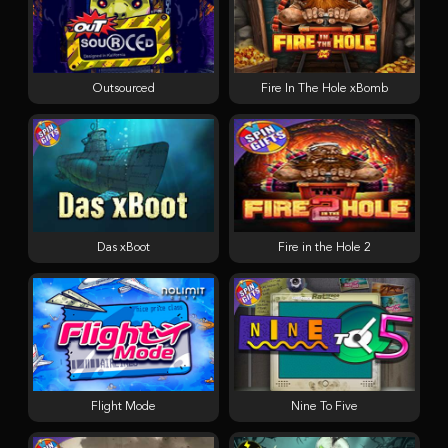
Outsourced
Fire In The Hole xBomb
Das xBoot
Fire in the Hole 2
Flight Mode
Nine To Five