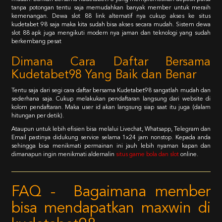
tanpa potongan tentu saja memudahkan banyak member untuk meraih
kemenangan. Dewa slot 88 link alternatif nya cukup akses ke situs
kudetabet 98 saja maka kita sudah bisa akses secara mudah. Sistem dewa
slot 88 apk juga mengikuti modern nya jaman dan teknologi yang sudah
berkembang pesat
Dimana Cara Daftar Bersama
Kudetabet98 Yang Baik dan Benar
Tentu saja dari segi cara daftar bersama Kudetabet98 sangatlah mudah dan
sederhana saja. Cukup melakukan pendaftaran langsung dari website di
kolom pendaftaran. Maka user id akan langsung siap saat itu juga (dalam
hitungan per detik).
Ataupun untuk lebih efisien bisa melalui Livechat, Whatsapp, Telegram dan
Email pastinya didukung service selama 1x24 jam nonstop. Kepada anda
sehingga bisa menikmati permainan ini jauh lebih nyaman kapan dan
dimanapun ingin menikmati aldernalin
situs game bola dan slot
online.
FAQ - Bagaimana member
bisa mendapatkan maxwin di