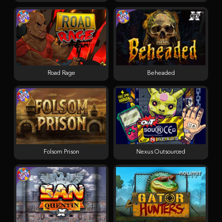
Road Rage
Beheaded
Folsom Prison
Nexus Outsourced