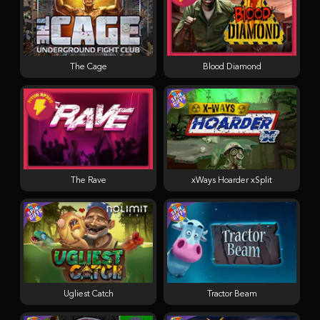
The Cage
Blood Diamond
The Rave
xWays Hoarder xSplit
Ugliest Catch
Tractor Beam