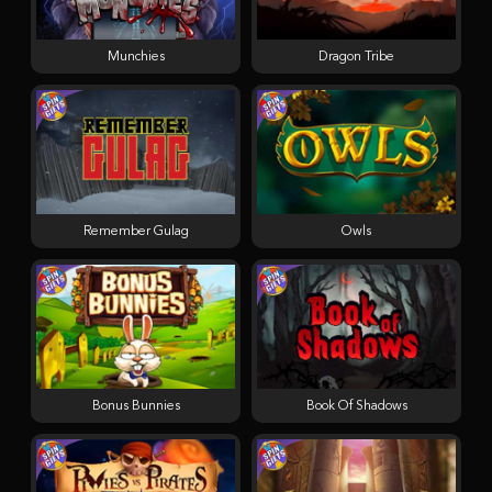
Munchies
Dragon Tribe
Remember Gulag
Owls
Bonus Bunnies
Book Of Shadows