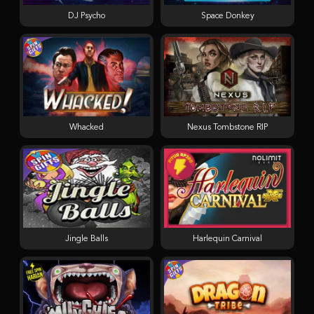
DJ Psycho
Space Donkey
Whacked
Nexus Tombstone RIP
Jingle Balls
Harlequin Carnival