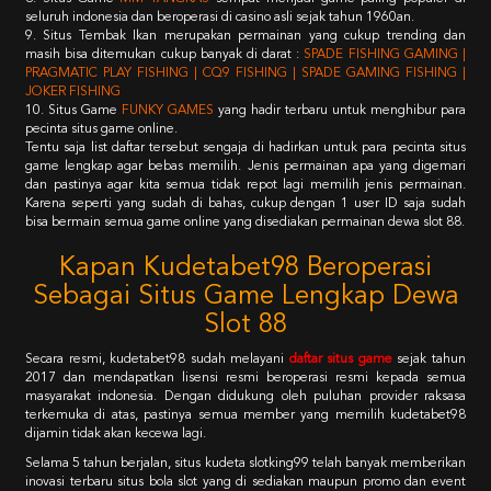
seluruh indonesia dan beroperasi di casino asli sejak tahun 1960an.
9. Situs Tembak Ikan merupakan permainan yang cukup trending dan
masih bisa ditemukan cukup banyak di darat :
SPADE FISHING GAMING |
PRAGMATIC PLAY FISHING | CQ9 FISHING | SPADE GAMING FISHING |
JOKER FISHING
10. Situs Game
FUNKY GAMES
yang hadir terbaru untuk menghibur para
pecinta situs game online.
Tentu saja list daftar tersebut sengaja di hadirkan untuk para pecinta situs
game lengkap agar bebas memilih. Jenis permainan apa yang digemari
dan pastinya agar kita semua tidak repot lagi memilih jenis permainan.
Karena seperti yang sudah di bahas, cukup dengan 1 user ID saja sudah
bisa bermain semua game online yang disediakan permainan dewa slot 88.
Kapan Kudetabet98 Beroperasi
Sebagai Situs Game Lengkap Dewa
Slot 88
Secara resmi, kudetabet98 sudah melayani
daftar situs game
sejak tahun
2017 dan mendapatkan lisensi resmi beroperasi resmi kepada semua
masyarakat indonesia. Dengan didukung oleh puluhan provider raksasa
terkemuka di atas, pastinya semua member yang memilih kudetabet98
dijamin tidak akan kecewa lagi.
Selama 5 tahun berjalan, situs kudeta slotking99 telah banyak memberikan
inovasi terbaru situs bola slot yang di sediakan maupun promo dan event