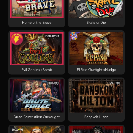
Home of the Brave
Skate or Die
Evil Goblins xBomb
El Pasa Gunfight xNudge
Brute Force: Alien Onslaught
Bangkok Hilton