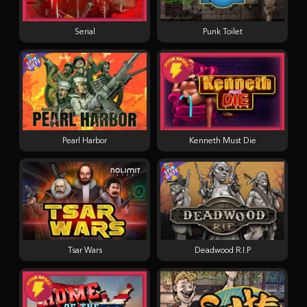
Serial
Punk Toilet
Pearl Harbor
Kenneth Must Die
Tsar Wars
Deadwood R.I.P