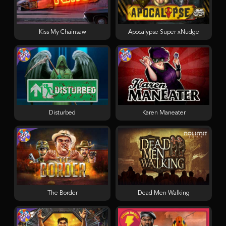
Kiss My Chainsaw
Apocalypse Super xNudge
Disturbed
Karen Maneater
The Border
Dead Men Walking