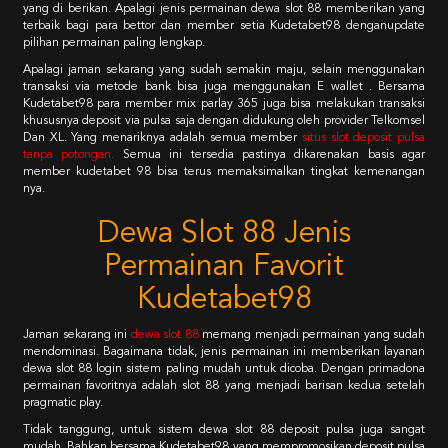
yang di berikan. Apalagi jenis permainan dewa slot 88 memberikan yang
terbaik bagi para bettor dan member setia Kudetabet98 denganupdate
pilihan permainan paling lengkap.
Apalagi jaman sekarang yang sudah semakin maju, selain menggunakan
transaksi via metode bank bisa juga menggunakan E wallet . Bersama
Kudetabet98 para member mix parlay 365 juga bisa melakukan transaksi
khususnya deposit via pulsa saja dengan didukung oleh provider Telkomsel
Dan XL. Yang menariknya adalah semua member
situs slot deposit pulsa
tanpa potongan
.
Semua ini tersedia pastinya dikarenakan basis agar
member kudetabet 98 bisa terus memaksimalkan tingkat kemenangan
nya.
Dewa Slot 88 Jenis
Permainan Favorit
Kudetabet98
Jaman sekarang ini
dewa slot 88
memang menjadi permainan yang sudah
mendominasi. Bagaimana tidak, jenis permainan ini memberikan layanan
dewa slot 88 login sistem paling mudah untuk dicoba. Dengan primadona
permainan favoritnya adalah slot 88 yang menjadi barisan kedua setelah
pragmatic play.
Tidak tanggung, untuk sistem dewa slot 88 deposit pulsa juga sangat
mudah. Bahkan bersama Kudetabet98 yang mempromosikan deposit pulsa