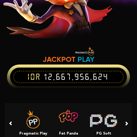
JACKPOT
PLAY
IDR
12,667,956,624
Pragmatic Play
Fat Panda
PG Soft
Slot