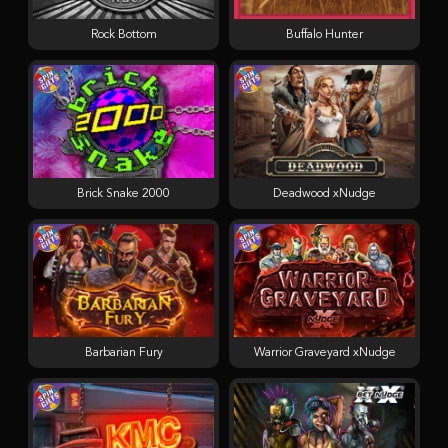
Rock Bottom
Buffalo Hunter
Brick Snake 2000
Deadwood xNudge
Barbarian Fury
Warrior Graveyard xNudge