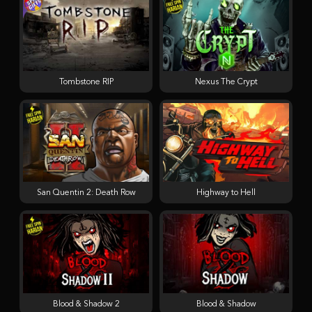
Tombstone RIP
Nexus The Crypt
San Quentin 2: Death Row
Highway to Hell
Blood & Shadow 2
Blood & Shadow