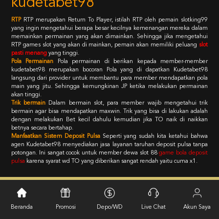
kudetabet98
RTP
RTP merupakan Return To Player, istilah RTP oleh pemain slotking99
yang ingin mengetahui berapa besar kecilnya kemenangan mereka dalam
memainkan permainan yang akan dimainkan. Sehingga jika mengetahui
RTP games slot yang akan di mainkan, pemain akan memiliki peluang
slot
pasti menang
yang tinggi.
Pola Permainan
Pola permainan di berikan kepada member-member
kudetabet98 merupakan bocoran Pola yang di dapatkan Kudetabet98
langsung dari provider untuk membantu para member mendapatkan pola
main yang jitu. Sehingga kemungkinan JP ketika melakukan permainan
akan tinggi.
Trik bermain
Dalam bermain slot, para member wajib mengetahui trik
bermain agar bisa mendapatkan maxwin. Trik yang bisa di lakukan adalah
dengan melakukan Bet kecil dahulu kemudian jika TO naik di naikkan
betnya secara bertahap.
Manfaatkan Sistem Deposit Pulsa
Seperti yang sudah kita ketahui bahwa
agen Kudetabet98 menyediakan jasa layanan taruhan deposit pulsa tanpa
potongan. Ini sangat cocok untuk member dewa slot 88
game bola deposit
pulsa
karena syarat wd TO yang diberikan sangat rendah yaitu cuma x1.
Kebijaksanaan
Platform
Beranda
Promosi
Depo/WD
Live Chat
Akun Saya
Promosi