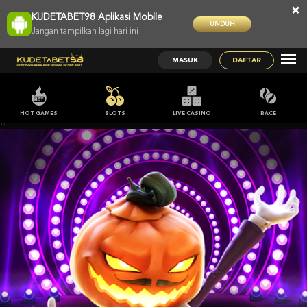
×
KUDETABET98 Aplikasi Mobile
UNDUH
Jangan tampilkan lagi hari ini
MASUK
DAFTAR
HOT GAMES
SLOTS
LIVE CASINO
RACE
;;