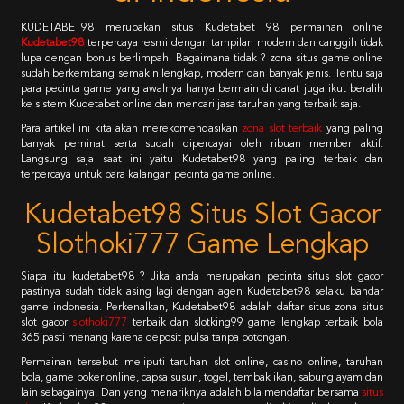
KUDETABET98 merupakan situs Kudetabet 98 permainan online
Kudetabet98
terpercaya resmi dengan tampilan modern dan canggih tidak
lupa dengan bonus berlimpah. Bagaimana tidak ? zona situs game online
sudah berkembang semakin lengkap, modern dan banyak jenis. Tentu saja
para pecinta game yang awalnya hanya bermain di darat juga ikut beralih
ke sistem Kudetabet online dan mencari jasa taruhan yang terbaik saja.
Para artikel ini kita akan merekomendasikan
zona slot terbaik
yang paling
banyak peminat serta sudah dipercayai oleh ribuan member aktif.
Langsung saja saat ini yaitu Kudetabet98 yang paling terbaik dan
terpercaya untuk para kalangan pecinta game online.
Kudetabet98 Situs Slot Gacor
Slothoki777 Game Lengkap
Siapa itu kudetabet98 ? Jika anda merupakan pecinta situs slot gacor
pastinya sudah tidak asing lagi dengan agen Kudetabet98 selaku bandar
game indonesia. Perkenalkan, Kudetabet98 adalah daftar situs zona situs
slot gacor
slothoki777
terbaik dan slotking99 game lengkap terbaik bola
365 pasti menang karena deposit pulsa tanpa potongan.
Permainan tersebut meliputi taruhan slot online, casino online, taruhan
bola, game poker online, capsa susun, togel, tembak ikan, sabung ayam dan
lain sebagainya. Dan yang menariknya adalah bila mendaftar bersama
situs