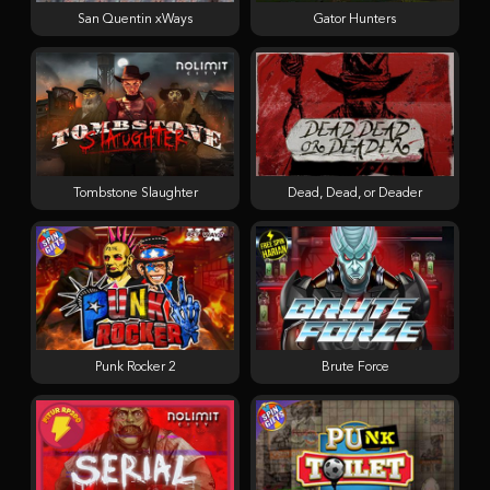
San Quentin xWays
Gator Hunters
Tombstone Slaughter
Dead, Dead, or Deader
Punk Rocker 2
Brute Force