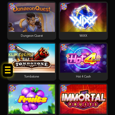
Dungeon Quest
WiXX
KLIK DISINI!
Tombstone
Hot 4 Cash