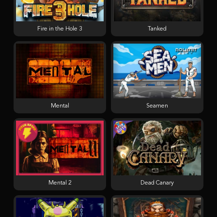
Fire in the Hole 3
Tanked
Mental
Seamen
Mental 2
Dead Canary