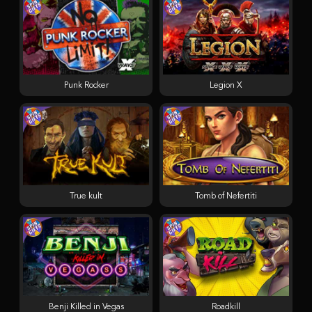
Punk Rocker
Legion X
True kult
Tomb of Nefertiti
Benji Killed in Vegas
Roadkill