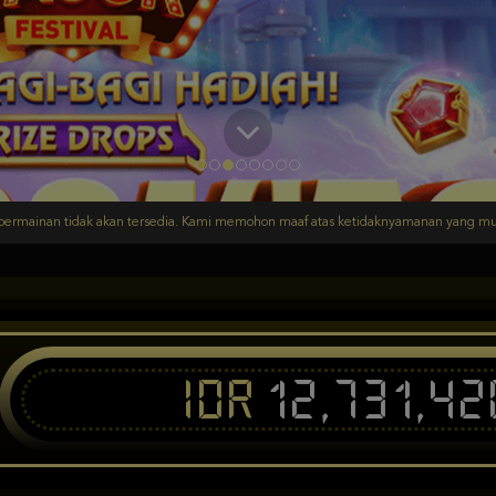
tidak akan tersedia. Kami memohon maaf atas ketidaknyamanan yang mungkin ditim
IDR
12,731,41