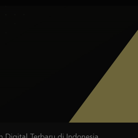
Digital Terbaru di Indonesia