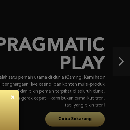
Starlight Princess™
1000
yay****1
IDR
1,573,800.00
Gates of Olympus Super
Scatter
penabe****k
IDR
1,564,660.00
FAT PANDA
Nex
Gates of Olympus Super
slot brand dari Pragmatic Play yang bold dan penuh
Scatter
ucupse****l
nyita perhatian dan kasih gameplay seru yang nggak
IDR
1,513,700.00
yang meledak-ledak, visual yang kece, dan potensi
da bukan cuma hiburan, tapi pembawa hoki sejati!
×
Coba Sekarang