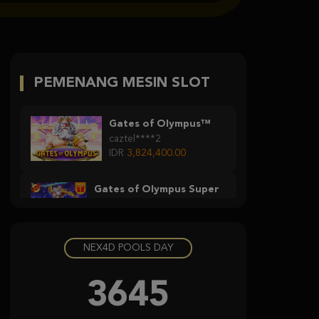
PEMENANG MESIN SLOT
Gates of Olympus™
caztel****2
IDR
3,824,400.00
Gates of Olympus Super
Scatter
own
Way of Ninja
Koi Gate
excelm****t
IDR
3,794,600.00
NEX4D POOLS DAY
Gates of Olympus™
3645
vandy****5
IDR
3,224,200.00