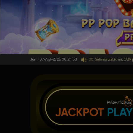
Jum, 07-Agt-2026 08.21.53
da 07-Agt-2026 dari 07.33.40 sampai 15.00.00. Selama waktu ini, CQ9 permainan 
JACKPOT
PLAY