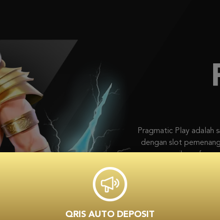
Fat Panda adalah 
impact! Dirancang buat 
ketebak. Dengan energi 
menang besar—Fat Pan
QRIS AUTO DEPOSIT