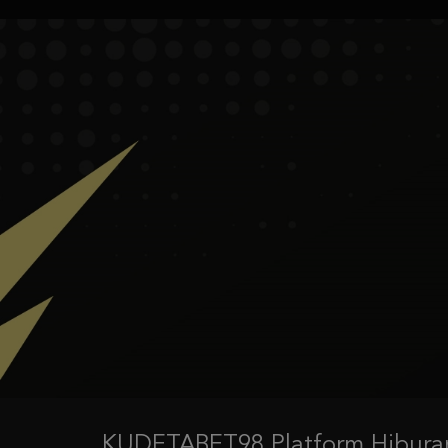
KUDETABET98 Platform Hiburan 