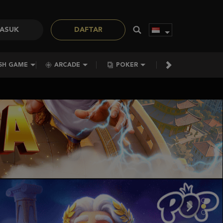
ASUK
DAFTAR
SH GAME
ARCADE
POKER
E-SPORTS