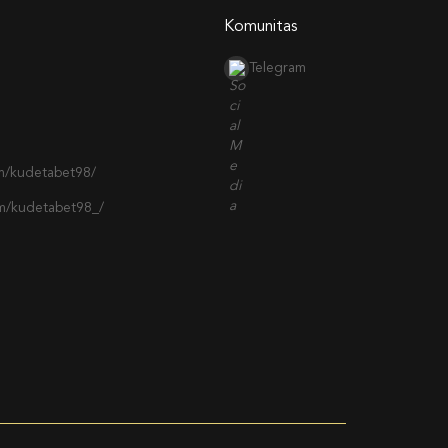
Komunitas
Telegram
m/kudetabet98/
om/kudetabet98_/