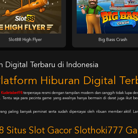
Slot88 High Flyer
Big Bass Crash
Digital Terbaru di Indonesia
tform Hiburan Digital Terb
e
Kudetabet98
terpercaya resmi dengan tampilan modern dan canggih tidak lupa den
entu saja para pecinta game yang awalnya hanya bermain di darat juga ikut ber
yang paling banyak peminat serta sudah dipercayai oleh ribuan member aktif. Lan
 Situs Slot Gacor Slothoki777 