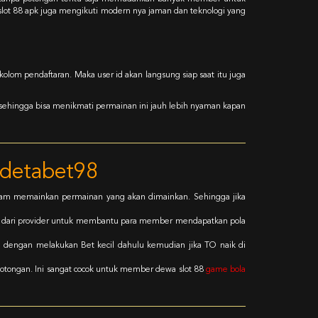
 slot 88 apk juga mengikuti modern nya jaman dan teknologi yang
olom pendaftaran. Maka user id akan langsung siap saat itu juga
 sehingga bisa menikmati permainan ini jauh lebih nyaman kapan
udetabet98
alam memainkan permainan yang akan dimainkan. Sehingga jika
g dari provider untuk membantu para member mendapatkan pola
h dengan melakukan Bet kecil dahulu kemudian jika TO naik di
otongan. Ini sangat cocok untuk member dewa slot 88
game bola