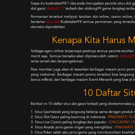
Siapa itu kudetabet98 ? Jika anda merupakan pecinta situs slot 
slot gacor
slothoki777
terbaik dan slotking99 game lengkap terba
Permainan tersebut meliputi taruhan slot online, casino onlin
bersama
situs slot
Kudetabet98 semua permainan yang tersedia b
otomatis dipindahkan.
Kenapa Kita Harus M
Sebagai agen online terpercaya pastinya semua pecinta taruhan
menit saja. Semua transaksi akan diproses oleh sistem
slotking9
serta ramah dan berpengalaman.
Para member juga akan di tawarkan berbagai macam jenis prom
yang maksimal. Berbagai macam promo tersebut bisa langsung
bonus refferal, dan berbagai macam Event Menarik yang bisa di kl
10 Daftar Si
Berikut ini 10 daftar situs slot gacor terbaik yang direkomendasi 
1. Situs Sportsbook yang langsung bekerja sama dengan produk r
2. Situs Slot Gacor paling booming di indonesia :
PRAGMATIC PLAY
3. Situs Live Casino paling lengkap dan populer :
ION CASINO | 
4. Situs Arcade jenis game ringan yang menghibur :
PRAGMATIC 
5. Situs Poker salah satu jenis game yang membutuhkan keahlian