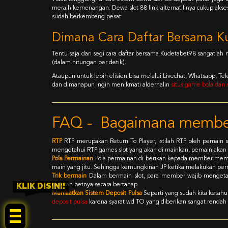
meraih kemenangan. Dewa slot 88 link alternatif nya cukup akse
sudah berkembang pesat
Dimana Cara Daftar Bersama K
Tentu saja dari segi cara daftar bersama Kudetabet98 sangatlah
(dalam hitungan per detik).
Ataupun untuk lebih efisien bisa melalui Livechat, Whatsapp, 
dan dimanapun ingin menikmati aldernalin
situs game bola dan s
FAQ - Bagaimana member
RTP
RTP merupakan Return To Player, istilah RTP oleh pemai
mengetahui RTP games slot yang akan di mainkan, pemain akan
Pola Permainan
Pola permainan di berikan kepada member-mem
main yang jitu. Sehingga kemungkinan JP ketika melakukan perm
Trik bermain
Dalam bermain slot, para member wajib mengetah
KLIK DISINI!
naikkan betnya secara bertahap.
Manfaatkan Sistem Deposit Pulsa
Seperti yang sudah kita ketah
deposit pulsa
karena syarat wd TO yang diberikan sangat rendah 