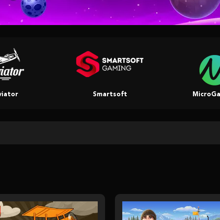
viator
Smartsoft
MicroG