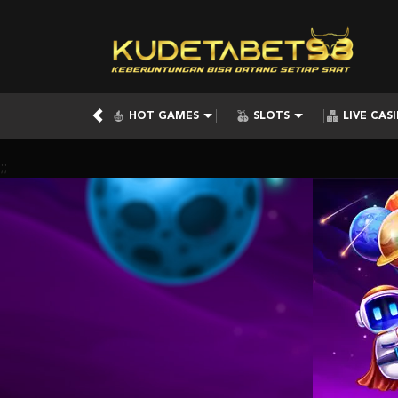
HOT GAMES
SLOTS
LIVE CAS
;;