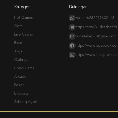
Kategori
Dukungan
Hot Games
wa.me/6282277602113
Slots
https://t.me/kudetabet98
Live Casino
kudetabet98@gmail.com
Race
https://www.facebook.co
Togel
https://www.instagram.c
Olahraga
Crash Game
Arcade
Poker
E-Sports
Sabung Ayam