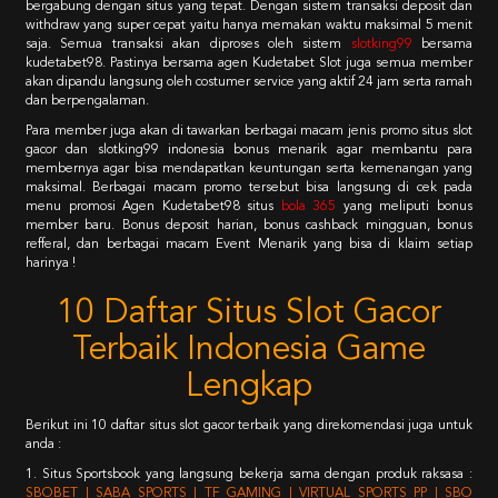
bergabung dengan situs yang tepat. Dengan sistem transaksi deposit dan
withdraw yang super cepat yaitu hanya memakan waktu maksimal 5 menit
saja. Semua transaksi akan diproses oleh sistem
slotking99
bersama
kudetabet98. Pastinya bersama agen Kudetabet Slot juga semua member
akan dipandu langsung oleh costumer service yang aktif 24 jam serta ramah
dan berpengalaman.
Para member juga akan di tawarkan berbagai macam jenis promo situs slot
gacor dan slotking99 indonesia bonus menarik agar membantu para
membernya agar bisa mendapatkan keuntungan serta kemenangan yang
maksimal. Berbagai macam promo tersebut bisa langsung di cek pada
menu promosi Agen Kudetabet98 situs
bola 365
yang meliputi bonus
member baru. Bonus deposit harian, bonus cashback mingguan, bonus
refferal, dan berbagai macam Event Menarik yang bisa di klaim setiap
harinya !
10 Daftar Situs Slot Gacor
Terbaik Indonesia Game
Lengkap
Berikut ini 10 daftar situs slot gacor terbaik yang direkomendasi juga untuk
anda :
1. Situs Sportsbook yang langsung bekerja sama dengan produk raksasa :
SBOBET | SABA SPORTS | TF GAMING | VIRTUAL SPORTS PP | SBO