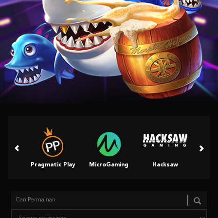
Pragmatic Play
MicroGaming
Hacksaw
King