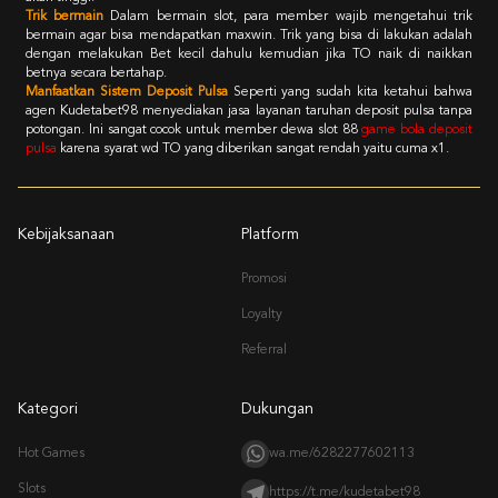
Trik bermain
Dalam bermain slot, para member wajib mengetahui trik
bermain agar bisa mendapatkan maxwin. Trik yang bisa di lakukan adalah
dengan melakukan Bet kecil dahulu kemudian jika TO naik di naikkan
betnya secara bertahap.
Manfaatkan Sistem Deposit Pulsa
Seperti yang sudah kita ketahui bahwa
agen Kudetabet98 menyediakan jasa layanan taruhan deposit pulsa tanpa
potongan. Ini sangat cocok untuk member dewa slot 88
game bola deposit
pulsa
karena syarat wd TO yang diberikan sangat rendah yaitu cuma x1.
Kebijaksanaan
Platform
Promosi
Loyalty
Referral
Kategori
Dukungan
Hot Games
wa.me/6282277602113
Slots
https://t.me/kudetabet98