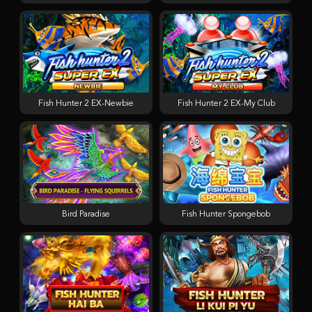
Fish Hunter 2 EX-Newbie
Fish Hunter 2 EX-My Club
Bird Paradise
Fish Hunter Spongebob