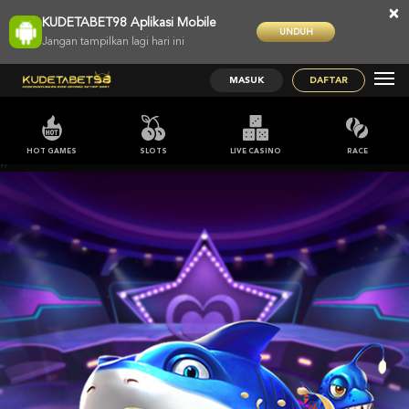
×
KUDETABET98 Aplikasi Mobile
UNDUH
Jangan tampilkan lagi hari ini
MASUK
DAFTAR
HOT GAMES
SLOTS
LIVE CASINO
RACE
;;