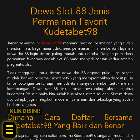
Dewa Slot 88 Jenis
Permainan Favorit
Kudetabet98
Jaman sekarang ini
dewa slot 88
memang menjadi permainan yang sudah
mendominasi. Bagaimana tidak, jenis permainan ini memberikan layanan
dewa slot 88 login sistem paling mudah untuk dicoba. Dengan primadona
permainan favoritnya adalah slot 88 yang menjadi barisan kedua setelah
pragmatic play.
Tidak tanggung, untuk sistem dewa slot 88 deposit pulsa juga sangat
mudah. Bahkan bersama Kudetabet98 yang mempromosikan deposit pulsa
tanpa potongan tentu saja memudahkan banyak member untuk meraih
kemenangan. Dewa slot 88 link alternatif nya cukup akses ke situs
kudetabet 98 saja maka kita sudah bisa akses secara mudah. Sistem dewa
slot 88 apk juga mengikuti modern nya jaman dan teknologi yang sudah
berkembang pesat
KLIK DISINI!
Dimana Cara Daftar Bersama
Kudetabet98 Yang Baik dan Benar
Tentu saja dari segi cara daftar bersama Kudetabet98 sangatlah mudah dan