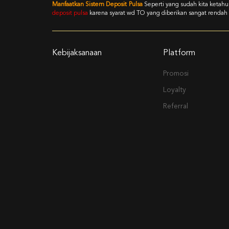
Manfaatkan Sistem Deposit Pulsa
Seperti yang sudah kita ketah
deposit pulsa
karena syarat wd TO yang diberikan sangat rendah 
Kebijaksanaan
Platform
Promosi
Loyalty
Referral