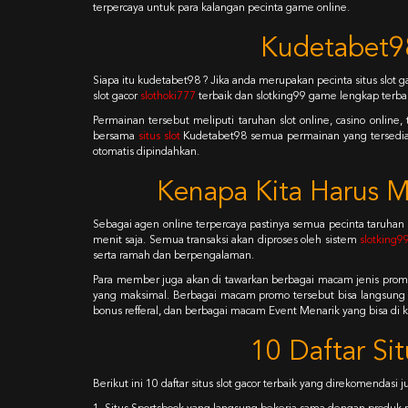
terpercaya untuk para kalangan pecinta game online.
Kudetabet98
Siapa itu kudetabet98 ? Jika anda merupakan pecinta situs slot 
slot gacor
slothoki777
terbaik dan slotking99 game lengkap terba
Permainan tersebut meliputi taruhan slot online, casino onlin
bersama
situs slot
Kudetabet98 semua permainan yang tersedia b
otomatis dipindahkan.
Kenapa Kita Harus M
Sebagai agen online terpercaya pastinya semua pecinta taruhan
menit saja. Semua transaksi akan diproses oleh sistem
slotking9
serta ramah dan berpengalaman.
Para member juga akan di tawarkan berbagai macam jenis prom
yang maksimal. Berbagai macam promo tersebut bisa langsung
bonus refferal, dan berbagai macam Event Menarik yang bisa di kl
10 Daftar Si
Berikut ini 10 daftar situs slot gacor terbaik yang direkomendasi 