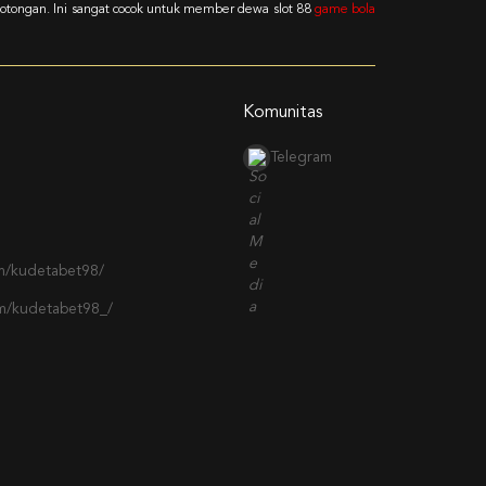
otongan. Ini sangat cocok untuk member dewa slot 88
game bola
Komunitas
Telegram
m/kudetabet98/
om/kudetabet98_/