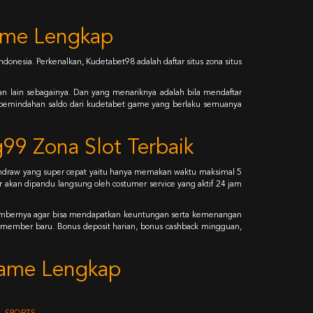
Game Lengkap
donesia. Perkenalkan, Kudetabet98 adalah daftar situs zona situs
dan lain sebagainya. Dan yang menariknya adalah bila mendaftar
uk pemindahan saldo dari kudetabet game yang berlaku semuanya
99 Zona Slot Terbaik
withdraw yang super cepat yaitu hanya memakan waktu maksimal 5
akan dipandu langsung oleh costumer service yang aktif 24 jam
 membernya agar bisa mendapatkan keuntungan serta kemenangan
 member baru. Bonus deposit harian, bonus cashback mingguan,
 Game Lengkap