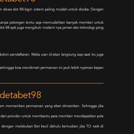
 dewa slot 88 login sistem paling mudah untuk dicoba. Dengan
a tanpa potongan tentu saja memudahkan banyak member untuk
 slot 88 apk juga mengikuti modern nya jaman dan teknologi yang
olom pendaftaran. Maka user id akan langsung siap saat itu juga
 sehingga bisa menikmati permainan ini jauh lebih nyaman kapan
udetabet98
alam memainkan permainan yang akan dimainkan. Sehingga jika
g dari provider untuk membantu para member mendapatkan pola
h dengan melakukan Bet kecil dahulu kemudian jika TO naik di