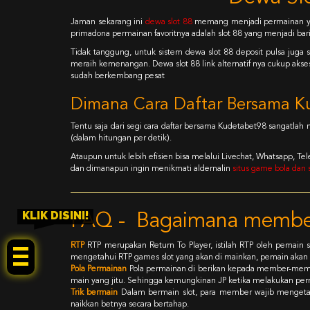
Jaman sekarang ini
dewa slot 88
memang menjadi permainan yan
primadona permainan favoritnya adalah slot 88 yang menjadi bari
Tidak tanggung, untuk sistem dewa slot 88 deposit pulsa j
meraih kemenangan. Dewa slot 88 link alternatif nya cukup akse
sudah berkembang pesat
Dimana Cara Daftar Bersama K
Tentu saja dari segi cara daftar bersama Kudetabet98 sangatlah
(dalam hitungan per detik).
Ataupun untuk lebih efisien bisa melalui Livechat, Whatsapp, 
dan dimanapun ingin menikmati aldernalin
situs game bola dan s
KLIK DISINI!
FAQ - Bagaimana member
RTP
RTP merupakan Return To Player, istilah RTP oleh pemai
mengetahui RTP games slot yang akan di mainkan, pemain akan
Pola Permainan
Pola permainan di berikan kepada member-mem
main yang jitu. Sehingga kemungkinan JP ketika melakukan perm
Trik bermain
Dalam bermain slot, para member wajib mengetah
naikkan betnya secara bertahap.