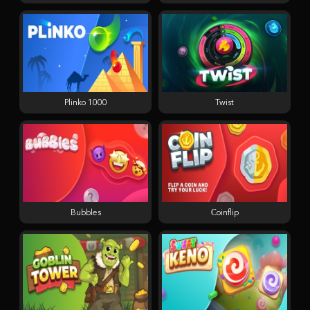
Plinko 1000
Twist
Bubbles
Сoinflip