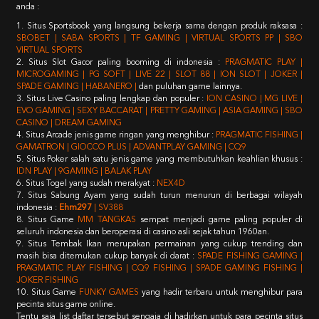
anda :
1. Situs Sportsbook yang langsung bekerja sama dengan produk raksasa :
SBOBET | SABA SPORTS | TF GAMING | VIRTUAL SPORTS PP | SBO
VIRTUAL SPORTS
2. Situs Slot Gacor paling booming di indonesia :
PRAGMATIC PLAY |
MICROGAMING | PG SOFT | LIVE 22 | SLOT 88 | ION SLOT | JOKER |
SPADE GAMING | HABANERO |
dan puluhan game lainnya.
3. Situs Live Casino paling lengkap dan populer :
ION CASINO | MG LIVE |
EVO GAMING | SEXY BACCARAT | PRETTY GAMING | ASIA GAMING | SBO
CASINO | DREAM GAMING
4. Situs Arcade jenis game ringan yang menghibur :
PRAGMATIC FISHING |
GAMATRON | GIOCCO PLUS | ADVANTPLAY GAMING | CQ9
5. Situs Poker salah satu jenis game yang membutuhkan keahlian khusus :
IDN PLAY | 9GAMING | BALAK PLAY
6. Situs Togel yang sudah merakyat :
NEX4D
7. Situs Sabung Ayam yang sudah turun menurun di berbagai wilayah
indonesia :
Ehm297
| SV388
8. Situs Game
MM TANGKAS
sempat menjadi game paling populer di
seluruh indonesia dan beroperasi di casino asli sejak tahun 1960an.
9. Situs Tembak Ikan merupakan permainan yang cukup trending dan
masih bisa ditemukan cukup banyak di darat :
SPADE FISHING GAMING |
PRAGMATIC PLAY FISHING | CQ9 FISHING | SPADE GAMING FISHING |
JOKER FISHING
10. Situs Game
FUNKY GAMES
yang hadir terbaru untuk menghibur para
pecinta situs game online.
Tentu saja list daftar tersebut sengaja di hadirkan untuk para pecinta situs