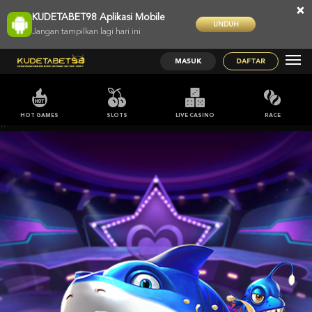
×
KUDETABET98 Aplikasi Mobile
UNDUH
Jangan tampilkan lagi hari ini
MASUK
DAFTAR
HOT GAMES
SLOTS
LIVE CASINO
RACE
;;