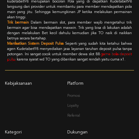
kudetabet98 merupakan bocoran Pola yang di dapatkan Kudetabet98
langsung dari provider untuk membantu para member mendapatkan pola
main yang jitu. Sehingga kemungkinan JP ketika melakukan permainan
akan tinggi.
Trik bermain
Dalam bermain slot, para member wajib mengetahui trik
bermain agar bisa mendapatkan maxwin. Trik yang bisa di lakukan adalah
dengan melakukan Bet kecil dahulu kemudian jika TO naik di naikkan
betnya secara bertahap.
Manfaatkan Sistem Deposit Pulsa
Seperti yang sudah kita ketahui bahwa
agen Kudetabet98 menyediakan jasa layanan taruhan deposit pulsa tanpa
potongan. Ini sangat cocok untuk member dewa slot 88
game bola deposit
pulsa
karena syarat wd TO yang diberikan sangat rendah yaitu cuma x1.
Kebijaksanaan
Platform
Promosi
Loyalty
Referral
Kategori
Dukungan