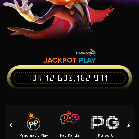
JACKPOT
PLAY
IDR
12,690,162,971
Pragmatic Play
Fat Panda
PG Soft
Slot