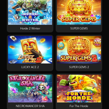
Horde 2 Winter
SUPER GEMS
LUCKY ACE 2
SUPER GEMS 2
NECROMANCER SHA
For The Horde