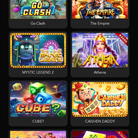
Go Clash
The Empire
MYSTIC LEGEND 2
Athena
CUBE?
CAISHEN DADDY