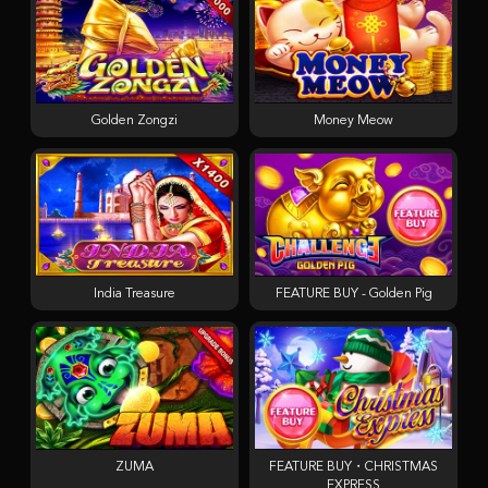
Golden Zongzi
Money Meow
India Treasure
FEATURE BUY - Golden Pig
ZUMA
FEATURE BUY・CHRISTMAS
EXPRESS