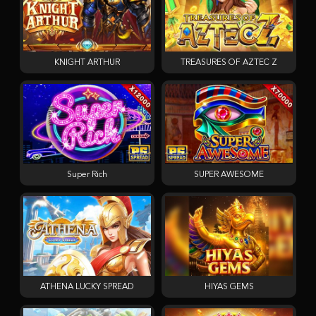
KNIGHT ARTHUR
TREASURES OF AZTEC Z
Super Rich
SUPER AWESOME
ATHENA LUCKY SPREAD
HIYAS GEMS