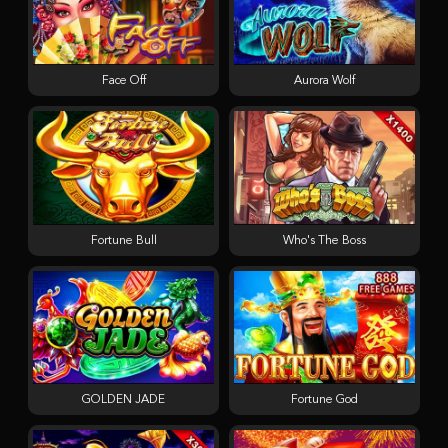
Face Off
Aurora Wolf
Fortune Bull
Who's The Boss
GOLDEN JADE
Fortune God