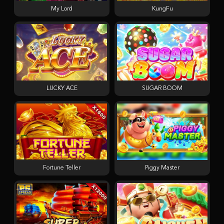
My Lord
KungFu
LUCKY ACE
SUGAR BOOM
Fortune Teller
Piggy Master