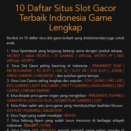
10 Daftar Situs Slot Gacor
Terbaik Indonesia Game
Lengkap
Berikut ini 10 daftar situs slot gacor terbaik yang direkomendasi juga untuk
anda :
1. Situs Sportsbook yang langsung bekerja sama dengan produk raksasa :
SBOBET | SABA SPORTS | TF GAMING | VIRTUAL SPORTS PP | SBO
VIRTUAL SPORTS
2. Situs Slot Gacor paling booming di indonesia :
PRAGMATIC PLAY |
MICROGAMING | PG SOFT | LIVE 22 | SLOT 88 | ION SLOT | JOKER |
SPADE GAMING | HABANERO |
dan puluhan game lainnya.
3. Situs Live Casino paling lengkap dan populer :
ION CASINO | MG LIVE |
EVO GAMING | SEXY BACCARAT | PRETTY GAMING | ASIA GAMING | SBO
CASINO | DREAM GAMING
4. Situs Arcade jenis game ringan yang menghibur :
PRAGMATIC FISHING |
GAMATRON | GIOCCO PLUS | ADVANTPLAY GAMING | CQ9
5. Situs Poker salah satu jenis game yang membutuhkan keahlian khusus :
IDN PLAY | 9GAMING | BALAK PLAY
6. Situs Togel yang sudah merakyat :
NEX4D
7. Situs Sabung Ayam yang sudah turun menurun di berbagai wilayah
indonesia :
Ehm297
| SV388
8. Situs Game
MM TANGKAS
sempat menjadi game paling populer di