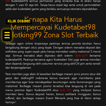
slot
Kudetabet98 semua permainan yang tersedia bisa di akses hanya
dengan 1 user ID saja loh. Tanpa harus repot lagi serta untuk pemindahan
saldo dari kudetabet game yang berlaku semuanya otomatis dipindahkan.
Kenapa Kita Harus
KLIK DISINI!
Mempercayai Kudetabet98
Slotking99 Zona Slot Terbaik
Sebagai agen online terpercaya pastinya semua pecinta taruhan harus
bergabung dengan situs yang tepat. Dengan sistem transaksi deposit dan
withdraw yang super cepat yaitu hanya memakan waktu maksimal 5 menit
saja. Semua transaksi akan diproses oleh sistem
slotking99
bersama
kudetabet98. Pastinya bersama agen Kudetabet Slot juga semua member
akan dipandu langsung oleh costumer service yang aktif 24 jam serta ramah
dan berpengalaman.
Para member juga akan di tawarkan berbagai macam jenis promo situs slot
gacor dan slotking99 indonesia bonus menarik agar membantu para
membernya agar bisa mendapatkan keuntungan serta kemenangan yang
maksimal. Berbagai macam promo tersebut bisa langsung di cek pada
menu promosi Agen Kudetabet98 situs
bola 365
yang meliputi bonus
member baru. Bonus deposit harian, bonus cashback mingguan, bonus
refferal, dan berbagai macam Event Menarik yang bisa di klaim setiap
harinya !