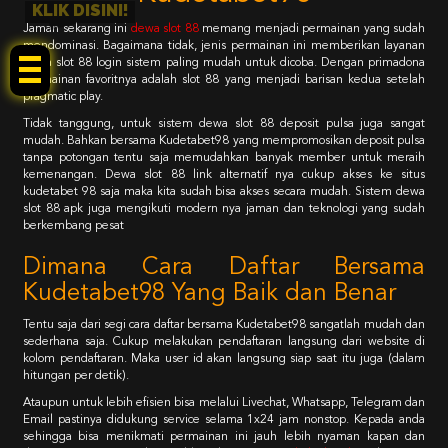
KLIK DISINI!
Jaman sekarang ini
dewa slot 88
memang menjadi permainan yang sudah
mendominasi. Bagaimana tidak, jenis permainan ini memberikan layanan
dewa slot 88 login sistem paling mudah untuk dicoba. Dengan primadona
permainan favoritnya adalah slot 88 yang menjadi barisan kedua setelah
pragmatic play.
Tidak tanggung, untuk sistem dewa slot 88 deposit pulsa juga sangat
mudah. Bahkan bersama Kudetabet98 yang mempromosikan deposit pulsa
tanpa potongan tentu saja memudahkan banyak member untuk meraih
kemenangan. Dewa slot 88 link alternatif nya cukup akses ke situs
kudetabet 98 saja maka kita sudah bisa akses secara mudah. Sistem dewa
slot 88 apk juga mengikuti modern nya jaman dan teknologi yang sudah
berkembang pesat
Dimana Cara Daftar Bersama
Kudetabet98 Yang Baik dan Benar
Tentu saja dari segi cara daftar bersama Kudetabet98 sangatlah mudah dan
sederhana saja. Cukup melakukan pendaftaran langsung dari website di
kolom pendaftaran. Maka user id akan langsung siap saat itu juga (dalam
hitungan per detik).
Ataupun untuk lebih efisien bisa melalui Livechat, Whatsapp, Telegram dan
Email pastinya didukung service selama 1x24 jam nonstop. Kepada anda
sehingga bisa menikmati permainan ini jauh lebih nyaman kapan dan