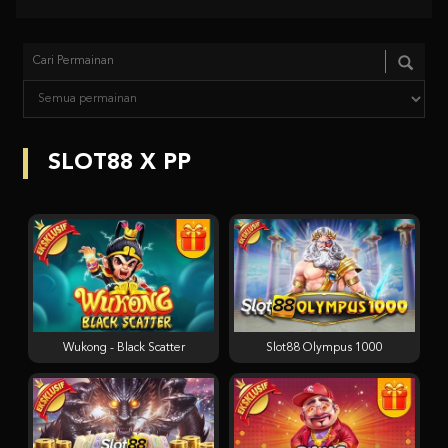
SLOT88 X PP
Wukong - Black Scatter
Slot88 Olympus 1000