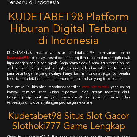
Terbaru di Indonesia
KUDETABET98 Platform
Hiburan Digital Terbaru
di Indonesia
KUDETABET98 merupakan situs Kudetabet 98 permainan online
Kudetabet98
terpercaya resmi dengan tampilan modern dan canggih tidak
lupa dengan bonus berlimpah. Bagaimana tidak ? zona situs game online
sudah berkembang semakin lengkap, modern dan banyak jenis. Tentu saja
para pecinta game yang awalnya hanya bermain di darat juga ikut beralih
ke sistem Kudetabet online dan mencari jasa taruhan yang terbaik saja.
Para artikel ini kita akan merekomendasikan
zona slot terbaik
yang paling
banyak peminat serta sudah dipercayai oleh ribuan member aktif.
Langsung saja saat ini yaitu Kudetabet98 yang paling terbaik dan
terpercaya untuk para kalangan pecinta game online.
Kudetabet98 Situs Slot Gacor
Slothoki777 Game Lengkap