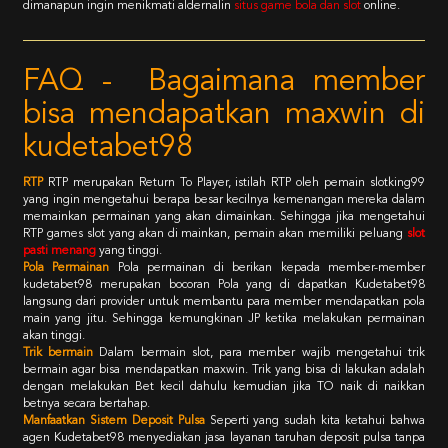
dimanapun ingin menikmati aldernalin
situs game bola dan slot
online.
FAQ - Bagaimana member
bisa mendapatkan maxwin di
kudetabet98
RTP
RTP merupakan Return To Player, istilah RTP oleh pemain slotking99
yang ingin mengetahui berapa besar kecilnya kemenangan mereka dalam
memainkan permainan yang akan dimainkan. Sehingga jika mengetahui
RTP games slot yang akan di mainkan, pemain akan memiliki peluang
slot
pasti menang
yang tinggi.
Pola Permainan
Pola permainan di berikan kepada member-member
kudetabet98 merupakan bocoran Pola yang di dapatkan Kudetabet98
langsung dari provider untuk membantu para member mendapatkan pola
main yang jitu. Sehingga kemungkinan JP ketika melakukan permainan
akan tinggi.
Trik bermain
Dalam bermain slot, para member wajib mengetahui trik
bermain agar bisa mendapatkan maxwin. Trik yang bisa di lakukan adalah
dengan melakukan Bet kecil dahulu kemudian jika TO naik di naikkan
betnya secara bertahap.
Manfaatkan Sistem Deposit Pulsa
Seperti yang sudah kita ketahui bahwa
agen Kudetabet98 menyediakan jasa layanan taruhan deposit pulsa tanpa