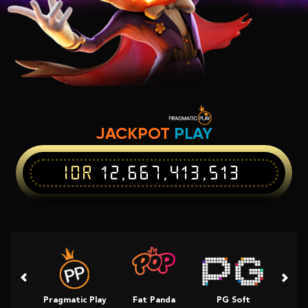
JACKPOT
PLAY
IDR
12,667,413,513
Pragmatic Play
Fat Panda
PG Soft
Slot