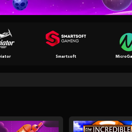
viator
Smartsoft
MicroG