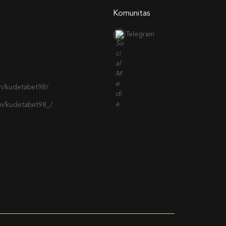
Komunitas
Telegram
m/kudetabet98/
om/kudetabet98_/