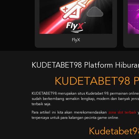
FlyX
KUDETABET98 Platform Hiburan 
KUDETABET98 Pla
KUDETABET98 merupakan situs Kudetabet 98 permainan onlin
sudah berkembang semakin lengkap, modern dan banyak jenis. T
terbaik saja.
Para artikel ini kita akan merekomendasikan
zona slot terbaik
terpercaya untuk para kalangan pecinta game online.
Kudetabet98