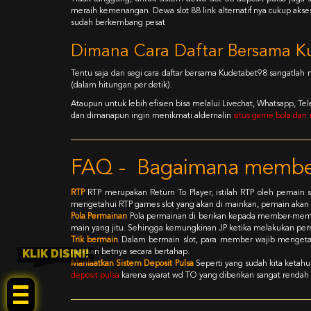
meraih kemenangan. Dewa slot 88 link alternatif nya cukup akse
sudah berkembang pesat
Dimana Cara Daftar Bersama K
Tentu saja dari segi cara daftar bersama Kudetabet98 sangatlah
(dalam hitungan per detik).
Ataupun untuk lebih efisien bisa melalui Livechat, Whatsapp, 
dan dimanapun ingin menikmati aldernalin
situs game bola dan s
FAQ - Bagaimana member
RTP
RTP merupakan Return To Player, istilah RTP oleh pemai
mengetahui RTP games slot yang akan di mainkan, pemain akan
Pola Permainan
Pola permainan di berikan kepada member-mem
main yang jitu. Sehingga kemungkinan JP ketika melakukan perm
Trik bermain
Dalam bermain slot, para member wajib mengetah
KLIK DISINI!
naikkan betnya secara bertahap.
Manfaatkan Sistem Deposit Pulsa
Seperti yang sudah kita ketah
deposit pulsa
karena syarat wd TO yang diberikan sangat rendah 