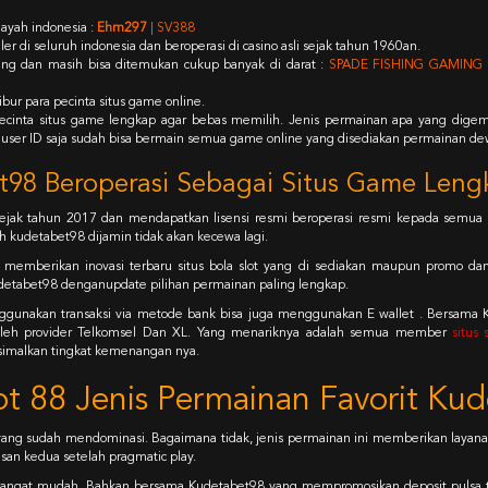
ayah indonesia :
Ehm297
| SV388
 di seluruh indonesia dan beroperasi di casino asli sejak tahun 1960an.
ng dan masih bisa ditemukan cukup banyak di darat :
SPADE FISHING GAMING 
bur para pecinta situs game online.
a pecinta situs game lengkap agar bebas memilih. Jenis permainan apa yang digema
 user ID saja sudah bisa bermain semua game online yang disediakan permainan dew
98 Beroperasi Sebagai Situs Game Leng
ejak tahun 2017 dan mendapatkan lisensi resmi beroperasi resmi kepada semua 
 kudetabet98 dijamin tidak akan kecewa lagi.
k memberikan inovasi terbaru situs bola slot yang di sediakan maupun promo da
detabet98 denganupdate pilihan permainan paling lengkap.
ggunakan transaksi via metode bank bisa juga menggunakan E wallet . Bersama
g oleh provider Telkomsel Dan XL. Yang menariknya adalah semua member
situs
simalkan tingkat kemenangan nya.
t 88 Jenis Permainan Favorit Ku
g sudah mendominasi. Bagaimana tidak, jenis permainan ini memberikan layanan
san kedua setelah pragmatic play.
uga sangat mudah. Bahkan bersama Kudetabet98 yang mempromosikan deposit puls