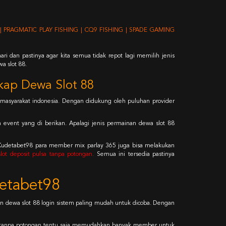
| PRAGMATIC PLAY FISHING | CQ9 FISHING | SPADE GAMING
ri dan pastinya agar kita semua tidak repot lagi memilih jenis
a slot 88.
kap Dewa Slot 88
masyarakat indonesia. Dengan didukung oleh puluhan provider
n event yang di berikan. Apalagi jenis permainan dewa slot 88
 Kudetabet98 para member mix parlay 365 juga bisa melakukan
 slot deposit pulsa tanpa potongan
.
Semua ini tersedia pastinya
detabet98
 dewa slot 88 login sistem paling mudah untuk dicoba. Dengan
a tanpa potongan tentu saja memudahkan banyak member untuk