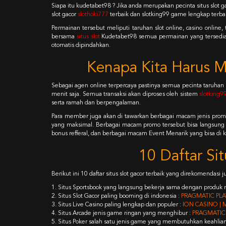
Siapa itu kudetabet98 ? Jika anda merupakan pecinta situs slot 
slot gacor
slothoki777
terbaik dan slotking99 game lengkap terba
Permainan tersebut meliputi taruhan slot online, casino onlin
bersama
situs slot
Kudetabet98 semua permainan yang tersedia b
otomatis dipindahkan.
Kenapa Kita Harus M
Sebagai agen online terpercaya pastinya semua pecinta taruhan
menit saja. Semua transaksi akan diproses oleh sistem
slotking9
serta ramah dan berpengalaman.
Para member juga akan di tawarkan berbagai macam jenis prom
yang maksimal. Berbagai macam promo tersebut bisa langsung
bonus refferal, dan berbagai macam Event Menarik yang bisa di kl
10 Daftar Si
Berikut ini 10 daftar situs slot gacor terbaik yang direkomendasi 
1. Situs Sportsbook yang langsung bekerja sama dengan produk r
2. Situs Slot Gacor paling booming di indonesia :
PRAGMATIC PLAY
3. Situs Live Casino paling lengkap dan populer :
ION CASINO | 
4. Situs Arcade jenis game ringan yang menghibur :
PRAGMATIC 
5. Situs Poker salah satu jenis game yang membutuhkan keahlian