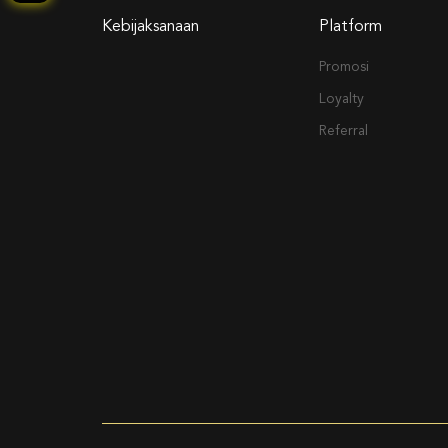
Kebijaksanaan
Platform
Promosi
Loyalty
Referral