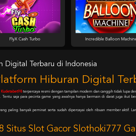
FlyX Cash Turbo
Incredible Balloon Machin
Digital Terbaru di Indonesia
tform Hiburan Digital Terb
e
Kudetabet98
terpercaya resmi dengan tampilan modern dan canggih tidak lupa den
entu saja para pecinta game yang awalnya hanya bermain di darat juga ikut ber
yang paling banyak peminat serta sudah dipercayai oleh ribuan member aktif. Lan
 Situs Slot Gacor Slothoki777 