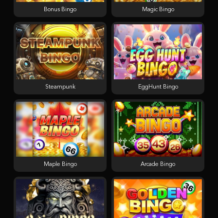
Bonus Bingo
Magic Bingo
Steampunk
EggHunt Bingo
Maple Bingo
Arcade Bingo