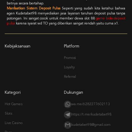
betnya secara bertahap.
Manfaatkan Sistem Deposit Pulsa
Seperti yang sudah kita ketahui bahwa
agen Kudetabet98 menyediakan jasa layanan taruhan deposit pulsa tanpa
potongan. Ini sangat cocok untuk member dewa slot 88
game bola deposit
pulsa
karena syarat wd TO yang diberikan sangat rendah yaitu cuma x1.
Kebijaksanaan
Platform
Promosi
Loyalty
Referral
Kategori
Dukungan
Hot Games
wa.me/6282277602113
Slots
https://t.me/kudetabet98
Live Casino
kudetabet98@gmail.com