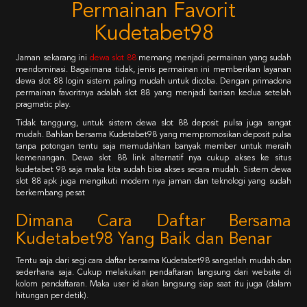
Permainan Favorit
Kudetabet98
Jaman sekarang ini
dewa slot 88
memang menjadi permainan yang sudah
mendominasi. Bagaimana tidak, jenis permainan ini memberikan layanan
dewa slot 88 login sistem paling mudah untuk dicoba. Dengan primadona
permainan favoritnya adalah slot 88 yang menjadi barisan kedua setelah
pragmatic play.
Tidak tanggung, untuk sistem dewa slot 88 deposit pulsa juga sangat
mudah. Bahkan bersama Kudetabet98 yang mempromosikan deposit pulsa
tanpa potongan tentu saja memudahkan banyak member untuk meraih
kemenangan. Dewa slot 88 link alternatif nya cukup akses ke situs
kudetabet 98 saja maka kita sudah bisa akses secara mudah. Sistem dewa
slot 88 apk juga mengikuti modern nya jaman dan teknologi yang sudah
berkembang pesat
Dimana Cara Daftar Bersama
Kudetabet98 Yang Baik dan Benar
Tentu saja dari segi cara daftar bersama Kudetabet98 sangatlah mudah dan
sederhana saja. Cukup melakukan pendaftaran langsung dari website di
kolom pendaftaran. Maka user id akan langsung siap saat itu juga (dalam
hitungan per detik).