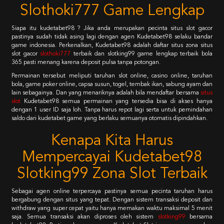
Slothoki777 Game Lengkap
Siapa itu kudetabet98 ? Jika anda merupakan pecinta situs slot gacor
pastinya sudah tidak asing lagi dengan agen Kudetabet98 selaku bandar
game indonesia. Perkenalkan, Kudetabet98 adalah daftar situs zona situs
slot gacor
slothoki777
terbaik dan slotking99 game lengkap terbaik bola
365 pasti menang karena deposit pulsa tanpa potongan.
Permainan tersebut meliputi taruhan slot online, casino online, taruhan
bola, game poker online, capsa susun, togel, tembak ikan, sabung ayam dan
lain sebagainya. Dan yang menariknya adalah bila mendaftar bersama
situs
slot
Kudetabet98 semua permainan yang tersedia bisa di akses hanya
dengan 1 user ID saja loh. Tanpa harus repot lagi serta untuk pemindahan
saldo dari kudetabet game yang berlaku semuanya otomatis dipindahkan.
Kenapa Kita Harus
Mempercayai Kudetabet98
Slotking99 Zona Slot Terbaik
Sebagai agen online terpercaya pastinya semua pecinta taruhan harus
bergabung dengan situs yang tepat. Dengan sistem transaksi deposit dan
withdraw yang super cepat yaitu hanya memakan waktu maksimal 5 menit
saja. Semua transaksi akan diproses oleh sistem
slotking99
bersama