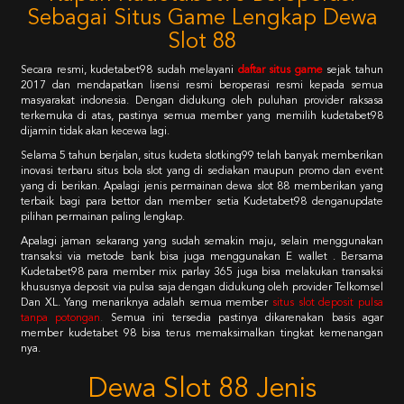
Sebagai Situs Game Lengkap Dewa
Slot 88
Secara resmi, kudetabet98 sudah melayani
daftar situs game
sejak tahun
2017 dan mendapatkan lisensi resmi beroperasi resmi kepada semua
masyarakat indonesia. Dengan didukung oleh puluhan provider raksasa
terkemuka di atas, pastinya semua member yang memilih kudetabet98
dijamin tidak akan kecewa lagi.
Selama 5 tahun berjalan, situs kudeta slotking99 telah banyak memberikan
inovasi terbaru situs bola slot yang di sediakan maupun promo dan event
yang di berikan. Apalagi jenis permainan dewa slot 88 memberikan yang
terbaik bagi para bettor dan member setia Kudetabet98 denganupdate
pilihan permainan paling lengkap.
Apalagi jaman sekarang yang sudah semakin maju, selain menggunakan
transaksi via metode bank bisa juga menggunakan E wallet . Bersama
Kudetabet98 para member mix parlay 365 juga bisa melakukan transaksi
khususnya deposit via pulsa saja dengan didukung oleh provider Telkomsel
Dan XL. Yang menariknya adalah semua member
situs slot deposit pulsa
tanpa potongan
.
Semua ini tersedia pastinya dikarenakan basis agar
member kudetabet 98 bisa terus memaksimalkan tingkat kemenangan
nya.
Dewa Slot 88 Jenis