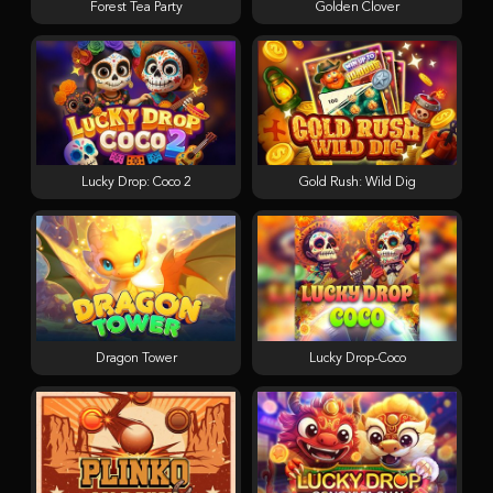
Forest Tea Party
Golden Clover
Lucky Drop: Coco 2
Gold Rush: Wild Dig
Dragon Tower
Lucky Drop-Coco