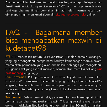
Ataupun untuk lebih efisien bisa melalui Livechat, Whatsapp, Telegram dan
Email pastinya didukung service selama 1x24 jam nonstop. Kepada anda
sehingga bisa menikmati permainan ini jauh lebih nyaman kapan dan
dimanapun ingin menikmati aldernalin
situs game bola dan slot
online.
FAQ - Bagaimana member
bisa mendapatkan maxwin di
kudetabet98
RTP
RTP merupakan Return To Player, istilah RTP oleh pemain slotking99
yang ingin mengetahui berapa besar kecilnya kemenangan mereka dalam
memainkan permainan yang akan dimainkan. Sehingga jika mengetahui
RTP games slot yang akan di mainkan, pemain akan memiliki peluang
slot
pasti menang
yang tinggi.
Pola Permainan
Pola permainan di berikan kepada member-member
kudetabet98 merupakan bocoran Pola yang di dapatkan Kudetabet98
langsung dari provider untuk membantu para member mendapatkan pola
main yang jitu. Sehingga kemungkinan JP ketika melakukan permainan
akan tinggi.
Trik bermain
Dalam bermain slot, para member wajib mengetahui trik
bermain agar bisa mendapatkan maxwin. Trik yang bisa di lakukan adalah
dengan melakukan Bet kecil dahulu kemudian jika TO naik di naikkan