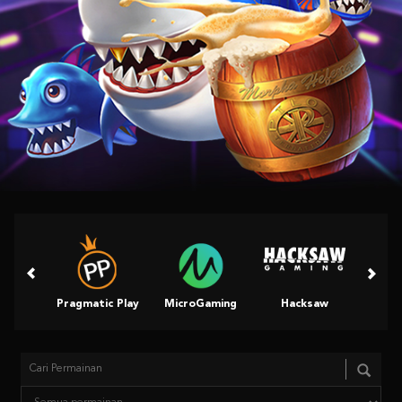
Pragmatic Play
MicroGaming
Hacksaw
King