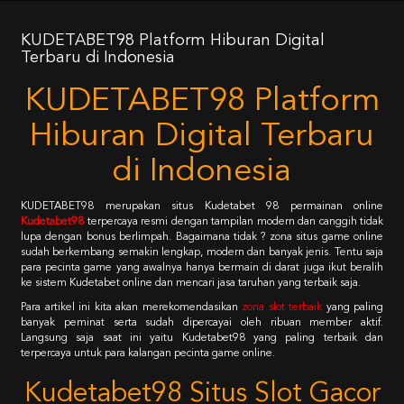
KUDETABET98 Platform Hiburan Digital
Terbaru di Indonesia
KUDETABET98 Platform
Hiburan Digital Terbaru
di Indonesia
KUDETABET98 merupakan situs Kudetabet 98 permainan online
Kudetabet98
terpercaya resmi dengan tampilan modern dan canggih tidak
lupa dengan bonus berlimpah. Bagaimana tidak ? zona situs game online
sudah berkembang semakin lengkap, modern dan banyak jenis. Tentu saja
para pecinta game yang awalnya hanya bermain di darat juga ikut beralih
ke sistem Kudetabet online dan mencari jasa taruhan yang terbaik saja.
Para artikel ini kita akan merekomendasikan
zona slot terbaik
yang paling
banyak peminat serta sudah dipercayai oleh ribuan member aktif.
Langsung saja saat ini yaitu Kudetabet98 yang paling terbaik dan
terpercaya untuk para kalangan pecinta game online.
Kudetabet98 Situs Slot Gacor