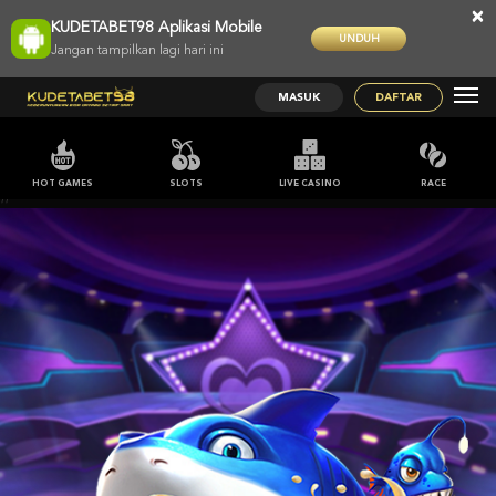
×
KUDETABET98 Aplikasi Mobile
UNDUH
Jangan tampilkan lagi hari ini
MASUK
DAFTAR
HOT GAMES
SLOTS
LIVE CASINO
RACE
;;