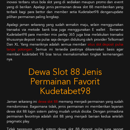
inovasi terbaru situs bola slot yang di sediakan maupun promo dan event
yang di berikan. Apalagi jenis permainan dewa slot 88 memberikan yang
terbaik bagi para bettor dan member setia Kudetabet98 denganupdate
pilihan permainan paling lengkap.
Apalagi jaman sekarang yang sudah semakin maju, selain menggunakan
transaksi via metode bank bisa juga menggunakan E wallet . Bersama
Kudetabet98 para member mix parlay 365 juga bisa melakukan transaksi
khususnya deposit via pulsa saja dengan didukung oleh provider Telkomsel
Dan XL. Yang menariknya adalah semua member
situs slot deposit pulsa
tanpa potongan
.
Semua ini tersedia pastinya dikarenakan basis agar
member kudetabet 98 bisa terus memaksimalkan tingkat kemenangan
nya.
Dewa Slot 88 Jenis
Permainan Favorit
Kudetabet98
Jaman sekarang ini
dewa slot 88
memang menjadi permainan yang sudah
mendominasi. Bagaimana tidak, jenis permainan ini memberikan layanan
dewa slot 88 login sistem paling mudah untuk dicoba. Dengan primadona
permainan favoritnya adalah slot 88 yang menjadi barisan kedua setelah
pragmatic play.
Tidak tanggung, untuk sistem dewa slot 88 deposit pulsa juga sangat