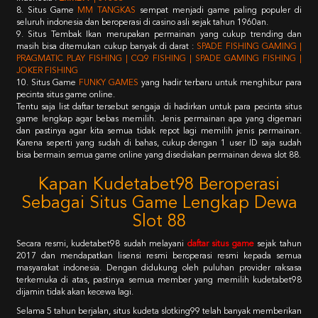
8. Situs Game
MM TANGKAS
sempat menjadi game paling populer di
seluruh indonesia dan beroperasi di casino asli sejak tahun 1960an.
9. Situs Tembak Ikan merupakan permainan yang cukup trending dan
masih bisa ditemukan cukup banyak di darat :
SPADE FISHING GAMING |
PRAGMATIC PLAY FISHING | CQ9 FISHING | SPADE GAMING FISHING |
JOKER FISHING
10. Situs Game
FUNKY GAMES
yang hadir terbaru untuk menghibur para
pecinta situs game online.
Tentu saja list daftar tersebut sengaja di hadirkan untuk para pecinta situs
game lengkap agar bebas memilih. Jenis permainan apa yang digemari
dan pastinya agar kita semua tidak repot lagi memilih jenis permainan.
Karena seperti yang sudah di bahas, cukup dengan 1 user ID saja sudah
bisa bermain semua game online yang disediakan permainan dewa slot 88.
Kapan Kudetabet98 Beroperasi
Sebagai Situs Game Lengkap Dewa
Slot 88
Secara resmi, kudetabet98 sudah melayani
daftar situs game
sejak tahun
2017 dan mendapatkan lisensi resmi beroperasi resmi kepada semua
masyarakat indonesia. Dengan didukung oleh puluhan provider raksasa
terkemuka di atas, pastinya semua member yang memilih kudetabet98
dijamin tidak akan kecewa lagi.
Selama 5 tahun berjalan, situs kudeta slotking99 telah banyak memberikan