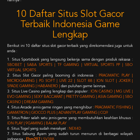
harinya !
10 Daftar Situs Slot Gacor
Terbaik Indonesia Game
Lengkap
Berikut ini 10 daftar situs slot gacor terbaik yang direkomendasi juga untuk
anda :
1. Situs Sportsbook yang langsung bekerja sama dengan produk raksasa :
SBOBET | SABA SPORTS | TF GAMING | VIRTUAL SPORTS PP | SBO
VIRTUAL SPORTS
2. Situs Slot Gacor paling booming di indonesia :
PRAGMATIC PLAY |
MICROGAMING | PG SOFT | LIVE 22 | SLOT 88 | ION SLOT | JOKER |
SPADE GAMING | HABANERO |
dan puluhan game lainnya.
3. Situs Live Casino paling lengkap dan populer :
ION CASINO | MG LIVE |
EVO GAMING | SEXY BACCARAT | PRETTY GAMING | ASIA GAMING | SBO
CASINO | DREAM GAMING
4. Situs Arcade jenis game ringan yang menghibur :
PRAGMATIC FISHING |
GAMATRON | GIOCCO PLUS | ADVANTPLAY GAMING | CQ9
5. Situs Poker salah satu jenis game yang membutuhkan keahlian khusus :
IDN PLAY | 9GAMING | BALAK PLAY
6. Situs Togel yang sudah merakyat :
NEX4D
7. Situs Sabung Ayam yang sudah turun menurun di berbagai wilayah
indonesia :
Ehm297
| SV388