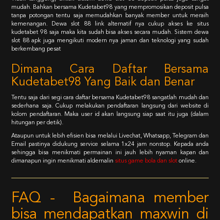
mudah. Bahkan bersama Kudetabet98 yang mempromosikan deposit pulsa
tanpa potongan tentu saja memudahkan banyak member untuk meraih
kemenangan. Dewa slot 88 link alternatif nya cukup akses ke situs
kudetabet 98 saja maka kita sudah bisa akses secara mudah. Sistem dewa
slot 88 apk juga mengikuti modern nya jaman dan teknologi yang sudah
berkembang pesat
Dimana Cara Daftar Bersama
Kudetabet98 Yang Baik dan Benar
Tentu saja dari segi cara daftar bersama Kudetabet98 sangatlah mudah dan
sederhana saja. Cukup melakukan pendaftaran langsung dari website di
kolom pendaftaran. Maka user id akan langsung siap saat itu juga (dalam
hitungan per detik).
Ataupun untuk lebih efisien bisa melalui Livechat, Whatsapp, Telegram dan
Email pastinya didukung service selama 1x24 jam nonstop. Kepada anda
sehingga bisa menikmati permainan ini jauh lebih nyaman kapan dan
dimanapun ingin menikmati aldernalin
situs game bola dan slot
online.
FAQ - Bagaimana member
bisa mendapatkan maxwin di