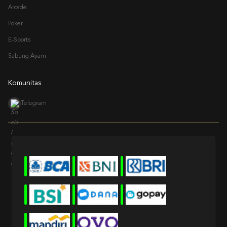
Arcade
Poker
E-Sports
Sabung Ayam
Komunitas
Telegram