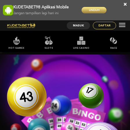
×
KUDETABET98 Aplikasi Mobile
UNDUH
Jangan tampilkan lagi hari ini
MASUK
DAFTAR
HOT GAMES
SLOTS
LIVE CASINO
RACE
;;