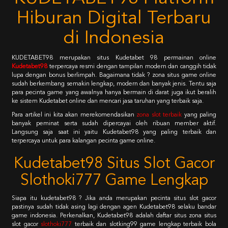
Hiburan Digital Terbaru
di Indonesia
KUDETABET98 merupakan situs Kudetabet 98 permainan online
Kudetabet98
terpercaya resmi dengan tampilan modern dan canggih tidak
lupa dengan bonus berlimpah. Bagaimana tidak ? zona situs game online
sudah berkembang semakin lengkap, modern dan banyak jenis. Tentu saja
para pecinta game yang awalnya hanya bermain di darat juga ikut beralih
ke sistem Kudetabet online dan mencari jasa taruhan yang terbaik saja.
Para artikel ini kita akan merekomendasikan
zona slot terbaik
yang paling
banyak peminat serta sudah dipercayai oleh ribuan member aktif.
Langsung saja saat ini yaitu Kudetabet98 yang paling terbaik dan
terpercaya untuk para kalangan pecinta game online.
Kudetabet98 Situs Slot Gacor
Slothoki777 Game Lengkap
Siapa itu kudetabet98 ? Jika anda merupakan pecinta situs slot gacor
pastinya sudah tidak asing lagi dengan agen Kudetabet98 selaku bandar
game indonesia. Perkenalkan, Kudetabet98 adalah daftar situs zona situs
slot gacor
slothoki777
terbaik dan slotking99 game lengkap terbaik bola