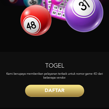
TOGEL
Kami berupaya memberikan pelayanan terbaik untuk nomor game 4D dari
beberapa vendor.
DAFTAR