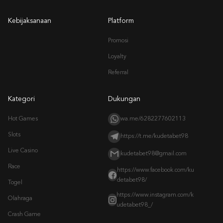
Kebijaksanaan
Platform
Promosi
Loyalty
Referral
Kategori
Dukungan
Hot Games
wa.me/6282277602113
Slots
https://t.me/kudetabet98
Live Casino
kudetabet98@gmail.com
Race
https://www.facebook.com/ku
detabet98/
Togel
https://www.instagram.com/k
Olahraga
udetabet98_/
Crash Game