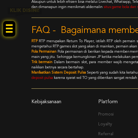
Ataupun untuk lebih efisien bisa melalui Livechat, Whatsapp, 
dan dimanapun ingin menikmati aldernalin
situs game bola dan s
KLIK DISINI!
FAQ - Bagaimana member
RTP
RTP merupakan Return To Player, istilah RTP oleh pemai
mengetahui RTP games slot yang akan di mainkan, pemain akan
Pola Permainan
Pola permainan di berikan kepada member-mem
main yang jitu. Sehingga kemungkinan JP ketika melakukan perm
Trik bermain
Dalam bermain slot, para member wajib mengetah
naikkan betnya secara bertahap.
Manfaatkan Sistem Deposit Pulsa
Seperti yang sudah kita ketah
deposit pulsa
karena syarat wd TO yang diberikan sangat rendah 
Kebijaksanaan
Platform
Promosi
Loyalty
Referral