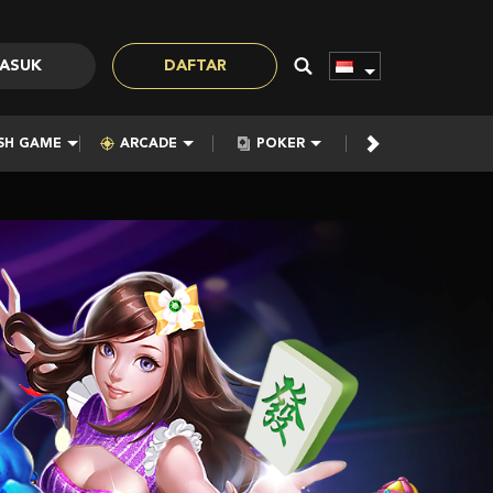
ASUK
DAFTAR
SH GAME
ARCADE
POKER
E-SPORTS