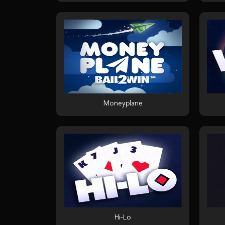
Moneyplane
Hi-Lo