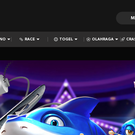
M
INO
RACE
TOGEL
OLAHRAGA
CRA