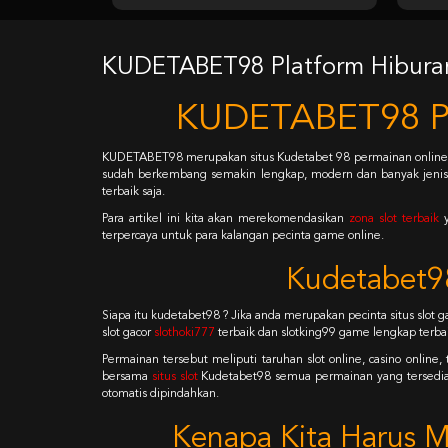
KUDETABET98 Platform Hiburan 
KUDETABET98 Pla
KUDETABET98 merupakan situs Kudetabet 98 permainan onlin
sudah berkembang semakin lengkap, modern dan banyak jenis. T
terbaik saja.
Para artikel ini kita akan merekomendasikan
zona slot terbaik
terpercaya untuk para kalangan pecinta game online.
Kudetabet98
Siapa itu kudetabet98 ? Jika anda merupakan pecinta situs slot 
slot gacor
slothoki777
terbaik dan slotking99 game lengkap terba
Permainan tersebut meliputi taruhan slot online, casino onlin
bersama
situs slot
Kudetabet98 semua permainan yang tersedia b
otomatis dipindahkan.
Kenapa Kita Harus M