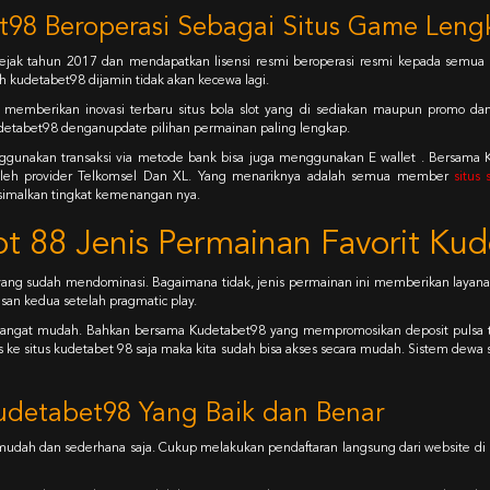
98 Beroperasi Sebagai Situs Game Leng
ejak tahun 2017 dan mendapatkan lisensi resmi beroperasi resmi kepada semua 
 kudetabet98 dijamin tidak akan kecewa lagi.
k memberikan inovasi terbaru situs bola slot yang di sediakan maupun promo da
detabet98 denganupdate pilihan permainan paling lengkap.
ggunakan transaksi via metode bank bisa juga menggunakan E wallet . Bersama
g oleh provider Telkomsel Dan XL. Yang menariknya adalah semua member
situs
simalkan tingkat kemenangan nya.
t 88 Jenis Permainan Favorit Ku
g sudah mendominasi. Bagaimana tidak, jenis permainan ini memberikan layanan
san kedua setelah pragmatic play.
uga sangat mudah. Bahkan bersama Kudetabet98 yang mempromosikan deposit puls
s ke situs kudetabet 98 saja maka kita sudah bisa akses secara mudah. Sistem dewa
udetabet98 Yang Baik dan Benar
 mudah dan sederhana saja. Cukup melakukan pendaftaran langsung dari website di k