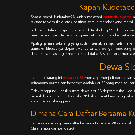
Kapan Kudetabet
Secara resmi, kudetabet98 sudah melayani
daftar situs game
s
raksasa terkemuka di atas, pastinya semua member yang memilih
Selama 5 tahun berjalan, situs kudeta slotking99 telah banya
memberikan yang terbaik bagi para bettor dan member setia Ku
Apalagi jaman sekarang yang sudah semakin maju, selain men
transaksi khususnya deposit via pulsa saja dengan didukun
dikarenakan basis agar member kudetabet 98 bisa terus memak
Dewa Slo
Jaman sekarang ini
dewa slot 88
memang menjadi permainan yan
primadona permainan favoritnya adalah slot 88 yang menjadi bari
Tidak tanggung, untuk sistem dewa slot 88 deposit pulsa j
meraih kemenangan. Dewa slot 88 link alternatif nya cukup akse
sudah berkembang pesat
Dimana Cara Daftar Bersama K
Tentu saja dari segi cara daftar bersama Kudetabet98 sangatlah
(dalam hitungan per detik).