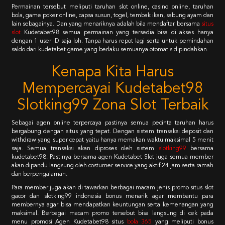
Permainan tersebut meliputi taruhan slot online, casino online, taruhan
bola, game poker online, capsa susun, togel, tembak ikan, sabung ayam dan
lain sebagainya. Dan yang menariknya adalah bila mendaftar bersama
situs
slot
Kudetabet98 semua permainan yang tersedia bisa di akses hanya
dengan 1 user ID saja loh. Tanpa harus repot lagi serta untuk pemindahan
saldo dari kudetabet game yang berlaku semuanya otomatis dipindahkan.
Kenapa Kita Harus
Mempercayai Kudetabet98
Slotking99 Zona Slot Terbaik
Sebagai agen online terpercaya pastinya semua pecinta taruhan harus
bergabung dengan situs yang tepat. Dengan sistem transaksi deposit dan
withdraw yang super cepat yaitu hanya memakan waktu maksimal 5 menit
saja. Semua transaksi akan diproses oleh sistem
slotking99
bersama
kudetabet98. Pastinya bersama agen Kudetabet Slot juga semua member
akan dipandu langsung oleh costumer service yang aktif 24 jam serta ramah
dan berpengalaman.
Para member juga akan di tawarkan berbagai macam jenis promo situs slot
gacor dan slotking99 indonesia bonus menarik agar membantu para
membernya agar bisa mendapatkan keuntungan serta kemenangan yang
maksimal. Berbagai macam promo tersebut bisa langsung di cek pada
menu promosi Agen Kudetabet98 situs
bola 365
yang meliputi bonus