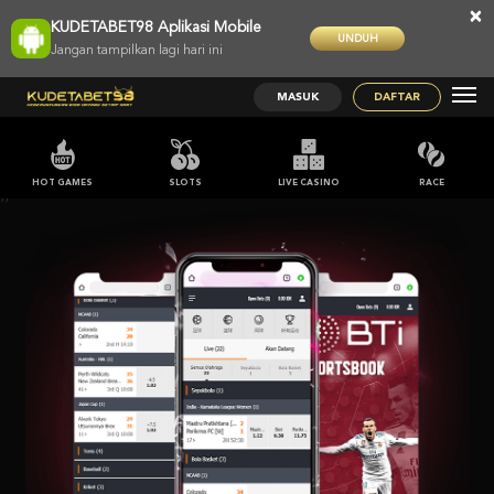
×
KUDETABET98 Aplikasi Mobile
UNDUH
Jangan tampilkan lagi hari ini
MASUK
DAFTAR
HOT GAMES
SLOTS
LIVE CASINO
RACE
;;