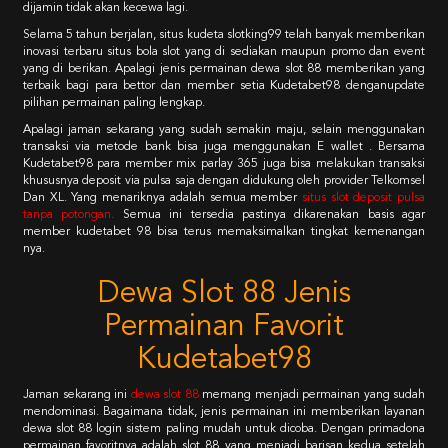
dijamin tidak akan kecewa lagi.
Selama 5 tahun berjalan, situs kudeta slotking99 telah banyak memberikan
inovasi terbaru situs bola slot yang di sediakan maupun promo dan event
yang di berikan. Apalagi jenis permainan dewa slot 88 memberikan yang
terbaik bagi para bettor dan member setia Kudetabet98 denganupdate
pilihan permainan paling lengkap.
Apalagi jaman sekarang yang sudah semakin maju, selain menggunakan
transaksi via metode bank bisa juga menggunakan E wallet . Bersama
Kudetabet98 para member mix parlay 365 juga bisa melakukan transaksi
khususnya deposit via pulsa saja dengan didukung oleh provider Telkomsel
Dan XL. Yang menariknya adalah semua member
situs slot deposit pulsa
tanpa potongan
.
Semua ini tersedia pastinya dikarenakan basis agar
member kudetabet 98 bisa terus memaksimalkan tingkat kemenangan
nya.
Dewa Slot 88 Jenis
Permainan Favorit
Kudetabet98
Jaman sekarang ini
dewa slot 88
memang menjadi permainan yang sudah
mendominasi. Bagaimana tidak, jenis permainan ini memberikan layanan
dewa slot 88 login sistem paling mudah untuk dicoba. Dengan primadona
permainan favoritnya adalah slot 88 yang menjadi barisan kedua setelah