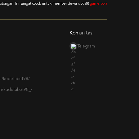
otongan. Ini sangat cocok untuk member dewa slot 88
game bola
Komunitas
Telegram
m/kudetabet98/
om/kudetabet98_/