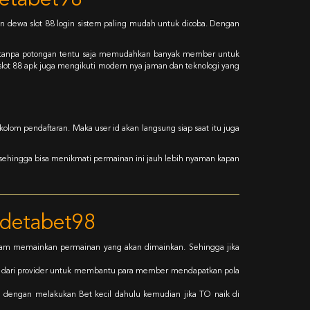
detabet98
 dewa slot 88 login sistem paling mudah untuk dicoba. Dengan
a tanpa potongan tentu saja memudahkan banyak member untuk
 slot 88 apk juga mengikuti modern nya jaman dan teknologi yang
olom pendaftaran. Maka user id akan langsung siap saat itu juga
 sehingga bisa menikmati permainan ini jauh lebih nyaman kapan
udetabet98
alam memainkan permainan yang akan dimainkan. Sehingga jika
g dari provider untuk membantu para member mendapatkan pola
h dengan melakukan Bet kecil dahulu kemudian jika TO naik di