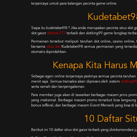
terpercaya untuk para kalangan pecinta game online.
Kudetabet98
Siapa itu kudetabet98 ? Jika anda merupakan pecinta situs slot 
slot gacor
slothoki777
terbaik dan slotking99 game lengkap terba
Permainan tersebut meliputi taruhan slot online, casino onlin
bersama
situs slot
Kudetabet98 semua permainan yang tersedia b
otomatis dipindahkan.
Kenapa Kita Harus M
Sebagai agen online terpercaya pastinya semua pecinta taruhan
menit saja. Semua transaksi akan diproses oleh sistem
slotking9
serta ramah dan berpengalaman.
Para member juga akan di tawarkan berbagai macam jenis prom
yang maksimal. Berbagai macam promo tersebut bisa langsung
bonus refferal, dan berbagai macam Event Menarik yang bisa di kl
10 Daftar Si
Berikut ini 10 daftar situs slot gacor terbaik yang direkomendasi 