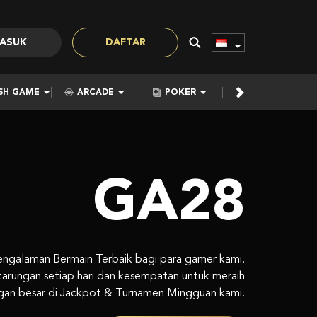
ASUK
DAFTAR
SH GAME
ARCADE
POKER
E-SPORTS
GA28
galaman Bermain Terbaik bagi para gamer kami.
rungan setiap hari dan kesempatan untuk meraih
an besar di Jackpot & Turnamen Mingguan kami.