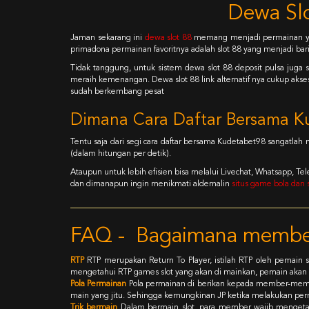
Dewa Slo
Jaman sekarang ini
dewa slot 88
memang menjadi permainan yan
primadona permainan favoritnya adalah slot 88 yang menjadi bari
Tidak tanggung, untuk sistem dewa slot 88 deposit pulsa j
meraih kemenangan. Dewa slot 88 link alternatif nya cukup akse
sudah berkembang pesat
Dimana Cara Daftar Bersama K
Tentu saja dari segi cara daftar bersama Kudetabet98 sangatlah
(dalam hitungan per detik).
Ataupun untuk lebih efisien bisa melalui Livechat, Whatsapp, 
dan dimanapun ingin menikmati aldernalin
situs game bola dan s
FAQ - Bagaimana member
RTP
RTP merupakan Return To Player, istilah RTP oleh pemai
mengetahui RTP games slot yang akan di mainkan, pemain akan
Pola Permainan
Pola permainan di berikan kepada member-mem
main yang jitu. Sehingga kemungkinan JP ketika melakukan perm
Trik bermain
Dalam bermain slot, para member wajib mengetah