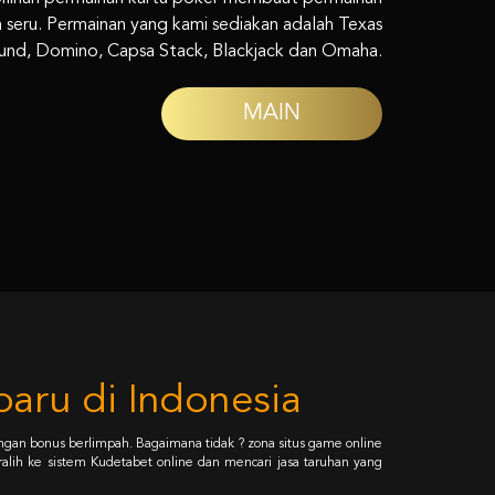
n seru. Permainan yang kami sediakan adalah Texas
und, Domino, Capsa Stack, Blackjack dan Omaha.
MAIN
aru di Indonesia
gan bonus berlimpah. Bagaimana tidak ? zona situs game online
alih ke sistem Kudetabet online dan mencari jasa taruhan yang