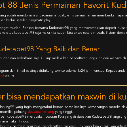
t 88 Jenis Permainan Favorit Ku
g sudah mendominasi. Bagaimana tidak, jenis permainan ini memberikan layanan
san kedua setelah pragmatic play.
uga sangat mudah. Bahkan bersama Kudetabet98 yang mempromosikan deposit puls
s ke situs kudetabet 98 saja maka kita sudah bisa akses secara mudah. Sistem dewa
udetabet98 Yang Baik dan Benar
 mudah dan sederhana saja. Cukup melakukan pendaftaran langsung dari website di k
Telegram dan Email pastinya didukung service selama 1x24 jam nonstop. Kepada anda
lot
online.
 bisa mendapatkan maxwin di k
n slotking99 yang ingin mengetahui berapa besar kecilnya kemenangan mereka d
 memiliki peluang
slot pasti menang
yang tinggi.
ber kudetabet98 merupakan bocoran Pola yang di dapatkan Kudetabet98 langsun
ainan akan tinggi.
ui trik bermain agar bisa mendapatkan maxwin. Trik yang bisa di lakukan adala