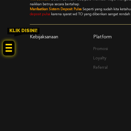
naikkan betnya secara bertahap.
Manfaatkan Sistem Deposit Pulsa
Seperti yang sudah kita ketah
deposit pulsa
karena syarat wd TO yang diberikan sangat rendah 
KLIK DISINI!
Kebijaksanaan
Platform
Promosi
Loyalty
Referral