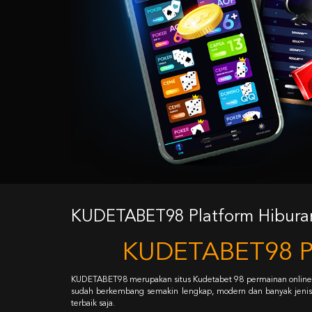
KUDETABET98 Platform Hiburan 
KUDETABET98 Pla
KUDETABET98 merupakan situs Kudetabet 98 permainan onlin
sudah berkembang semakin lengkap, modern dan banyak jenis. T
terbaik saja.