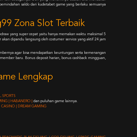
uk pemindahan saldo dari kudetabet game yang berlaku semuanya
99 Zona Slot Terbaik
withdraw yang super cepat yaitu hanya memakan waktu maksimal 5
akan dipandu langsung oleh costumer service yang aktif 24 jam
 membernya agar bisa mendapatkan keuntungan serta kemenangan
 member baru. Bonus deposit harian, bonus cashback mingguan,
 Game Lengkap
AL SPORTS
AMING | HABANERO |
dan puluhan game lainnya.
BO CASINO | DREAM GAMING