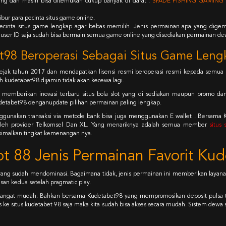
ng dan masih bisa ditemukan cukup banyak di darat :
SPADE FISHING GAMING 
bur para pecinta situs game online.
a pecinta situs game lengkap agar bebas memilih. Jenis permainan apa yang digema
 user ID saja sudah bisa bermain semua game online yang disediakan permainan dew
98 Beroperasi Sebagai Situs Game Leng
ejak tahun 2017 dan mendapatkan lisensi resmi beroperasi resmi kepada semua 
 kudetabet98 dijamin tidak akan kecewa lagi.
k memberikan inovasi terbaru situs bola slot yang di sediakan maupun promo da
detabet98 denganupdate pilihan permainan paling lengkap.
ggunakan transaksi via metode bank bisa juga menggunakan E wallet . Bersama
g oleh provider Telkomsel Dan XL. Yang menariknya adalah semua member
situs
simalkan tingkat kemenangan nya.
t 88 Jenis Permainan Favorit Ku
g sudah mendominasi. Bagaimana tidak, jenis permainan ini memberikan layanan
san kedua setelah pragmatic play.
uga sangat mudah. Bahkan bersama Kudetabet98 yang mempromosikan deposit puls
s ke situs kudetabet 98 saja maka kita sudah bisa akses secara mudah. Sistem dewa