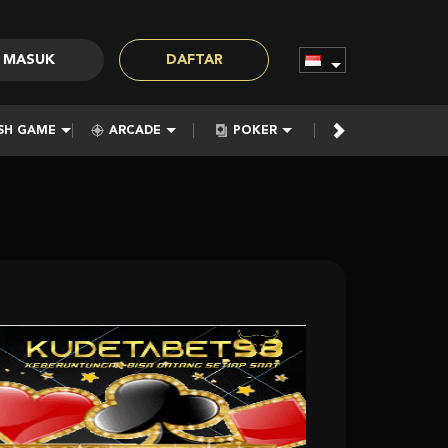
MASUK
DAFTAR
SH GAME
ARCADE
POKER
E-SPORTS