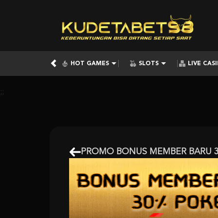
HOT GAMES
SLOTS
LIVE CAS
;;
PROMO BONUS MEMBER BARU 