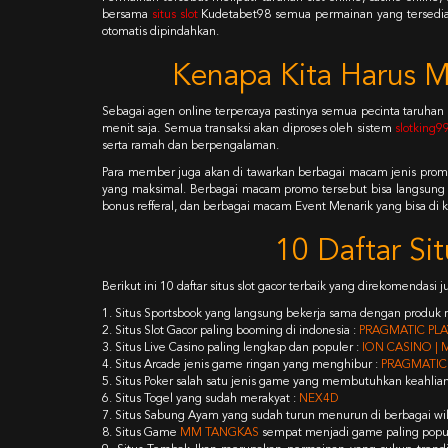
bersama
situs slot
Kudetabet98 semua permainan yang tersedia b
otomatis dipindahkan.
Kenapa Kita Harus M
Sebagai agen online terpercaya pastinya semua pecinta taruhan
menit saja. Semua transaksi akan diproses oleh sistem
slotking9
serta ramah dan berpengalaman.
Para member juga akan di tawarkan berbagai macam jenis prom
yang maksimal. Berbagai macam promo tersebut bisa langsung
bonus refferal, dan berbagai macam Event Menarik yang bisa di kl
10 Daftar Si
Berikut ini 10 daftar situs slot gacor terbaik yang direkomendasi 
1. Situs Sportsbook yang langsung bekerja sama dengan produk r
2. Situs Slot Gacor paling booming di indonesia :
PRAGMATIC PLAY
3. Situs Live Casino paling lengkap dan populer :
ION CASINO | 
4. Situs Arcade jenis game ringan yang menghibur :
PRAGMATIC 
5. Situs Poker salah satu jenis game yang membutuhkan keahlian
6. Situs Togel yang sudah merakyat :
NEX4D
7. Situs Sabung Ayam yang sudah turun menurun di berbagai wil
8. Situs Game
MM TANGKAS
sempat menjadi game paling populer