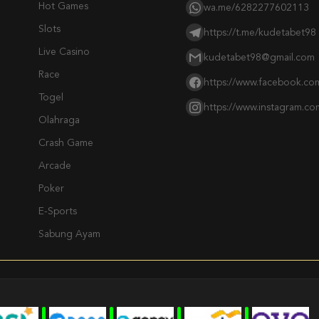
Hot Games
wa.me/6282277602113
Slots
https://t.me/kudetabet98
Live Casino
kudetabet98@gmail.com
Race
https://www.facebook.co
Togel
https://www.instagram.c
Olahraga
Crash Game
Arcade
Poker
E-Sports
Sabung Ayam