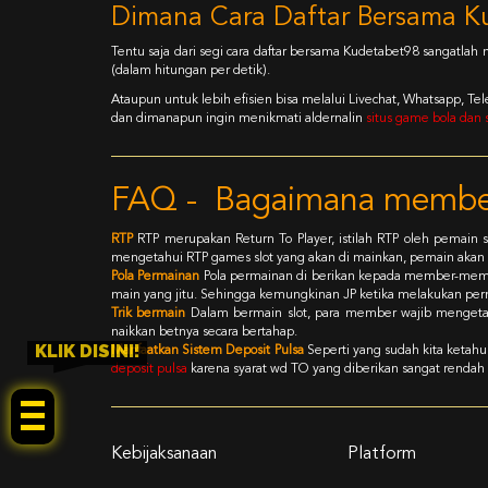
Dimana Cara Daftar Bersama K
Tentu saja dari segi cara daftar bersama Kudetabet98 sangatlah
(dalam hitungan per detik).
Ataupun untuk lebih efisien bisa melalui Livechat, Whatsapp, 
dan dimanapun ingin menikmati aldernalin
situs game bola dan s
FAQ - Bagaimana member
RTP
RTP merupakan Return To Player, istilah RTP oleh pemai
mengetahui RTP games slot yang akan di mainkan, pemain akan
Pola Permainan
Pola permainan di berikan kepada member-mem
main yang jitu. Sehingga kemungkinan JP ketika melakukan perm
Trik bermain
Dalam bermain slot, para member wajib mengetah
naikkan betnya secara bertahap.
KLIK DISINI!
Manfaatkan Sistem Deposit Pulsa
Seperti yang sudah kita ketah
deposit pulsa
karena syarat wd TO yang diberikan sangat rendah 
Kebijaksanaan
Platform