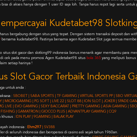
isa di akses hanya dengan 1 user ID saja loh. Tanpa harus repot lagi serta unt
empercayai Kudetabet98 Slotking
 harus bergabung dengan situs yang tepat. Dengan sistem transaksi deposit dan 
9
bersama kudetabet98. Pastinya bersama agen Kudetabet Slot juga semua member 
o situs slot gacor dan slotking99 indonesia bonus menarik agar membantu para
 di cek pada menu promosi Agen Kudetabet98 situs
bola 365
yang meliputi bonus
aim setiap harinya !
tus Slot Gacor Terbaik Indonesia
juga untuk anda :
aksasa :
SBOBET | SABA SPORTS | TF GAMING | VIRTUAL SPORTS PP | SBO VIRTU
 | MICROGAMING | PG SOFT | LIVE 22 | SLOT 88 | ION SLOT | JOKER | SPADE G
MG LIVE | EVO GAMING | SEXY BACCARAT | PRETTY GAMING | ASIA GAMING | S
FISHING | GAMATRON | GIOCCO PLUS | ADVANTPLAY GAMING | CQ9
 khusus :
IDN PLAY | 9GAMING | BALAK PLAY
ayah indonesia :
Ehm297
| SV388
 di seluruh indonesia dan beroperasi di casino asli sejak tahun 1960an.