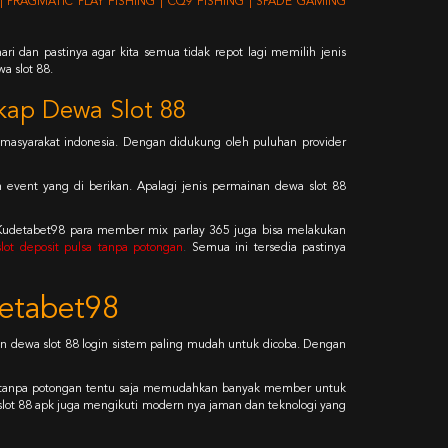
| PRAGMATIC PLAY FISHING | CQ9 FISHING | SPADE GAMING
ri dan pastinya agar kita semua tidak repot lagi memilih jenis
a slot 88.
kap Dewa Slot 88
masyarakat indonesia. Dengan didukung oleh puluhan provider
n event yang di berikan. Apalagi jenis permainan dewa slot 88
 Kudetabet98 para member mix parlay 365 juga bisa melakukan
 slot deposit pulsa tanpa potongan
.
Semua ini tersedia pastinya
detabet98
 dewa slot 88 login sistem paling mudah untuk dicoba. Dengan
a tanpa potongan tentu saja memudahkan banyak member untuk
 slot 88 apk juga mengikuti modern nya jaman dan teknologi yang