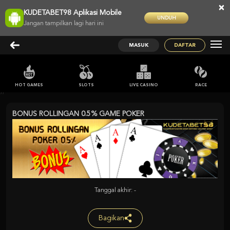
×
KUDETABET98 Aplikasi Mobile
UNDUH
Jangan tampilkan lagi hari ini
MASUK
DAFTAR
HOT GAMES
SLOTS
LIVE CASINO
RACE
;;
BONUS ROLLINGAN 0.5% GAME POKER
Tanggal akhir: -
Bagikan