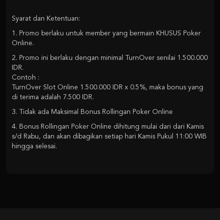
Syarat dan Ketentuan:
1. Promo berlaku untuk member yang bermain KHUSUS Poker
Online.
2. Promo ini berlaku dengan minimal TurnOver senilai 1.500.000
IDR.
Contoh :
TurnOver Slot Online 1.500.000 IDR x 0.5%, maka bonus yang
di terima adalah 7.500 IDR.
3. Tidak ada Maksimal Bonus Rollingan Poker Online
4. Bonus Rollingan Poker Online dihitung mulai dari dari Kamis
s/d Rabu, dan akan dibagikan setiap hari Kamis Pukul 11:00 WIB
hingga selesai.