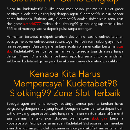
Siapa itu kudetabet98 ? Jika anda merupakan pecinta situs slot gacor
pastinya sudah tidak asing lagi dengan agen Kudetabet98 selaku bandar
game indonesia. Perkenalkan, Kudetabet98 adalah daftar situs zona situs
slot gacor
slothoki777
terbaik dan slotking99 game lengkap terbaik bola
365 pasti menang karena deposit pulsa tanpa potongan.
Permainan tersebut meliputi taruhan slot online, casino online, taruhan
bola, game poker online, capsa susun, togel, tembak ikan, sabung ayam dan
lain sebagainya. Dan yang menariknya adalah bila mendaftar bersama
situs
slot
Kudetabet98 semua permainan yang tersedia bisa di akses hanya
dengan 1 user ID saja loh. Tanpa harus repot lagi serta untuk pemindahan
saldo dari kudetabet game yang berlaku semuanya otomatis dipindahkan.
Kenapa Kita Harus
Mempercayai Kudetabet98
Slotking99 Zona Slot Terbaik
Sebagai agen online terpercaya pastinya semua pecinta taruhan harus
bergabung dengan situs yang tepat. Dengan sistem transaksi deposit dan
withdraw yang super cepat yaitu hanya memakan waktu maksimal 5 menit
saja. Semua transaksi akan diproses oleh sistem
slotking99
bersama
kudetabet98. Pastinya bersama agen Kudetabet Slot juga semua member
akan dipandu langsung oleh costumer service yang aktif 24 jam serta ramah