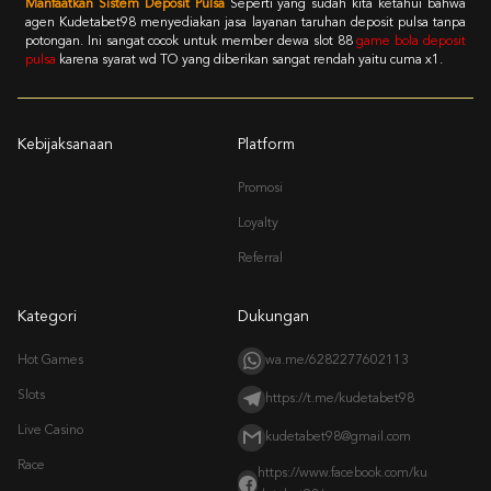
Manfaatkan Sistem Deposit Pulsa
Seperti yang sudah kita ketahui bahwa
agen Kudetabet98 menyediakan jasa layanan taruhan deposit pulsa tanpa
potongan. Ini sangat cocok untuk member dewa slot 88
game bola deposit
pulsa
karena syarat wd TO yang diberikan sangat rendah yaitu cuma x1.
Kebijaksanaan
Platform
Promosi
Loyalty
Referral
Kategori
Dukungan
Hot Games
wa.me/6282277602113
Slots
https://t.me/kudetabet98
Live Casino
kudetabet98@gmail.com
Race
https://www.facebook.com/ku