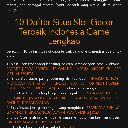
member baru. Bonus deposit harian, bonus cashback mingguan, bonus
refferal, dan berbagai macam Event Menarik yang bisa di klaim setiap
harinya !
10 Daftar Situs Slot Gacor
Terbaik Indonesia Game
Lengkap
Berikut ini 10 daftar situs slot gacor terbaik yang direkomendasi juga untuk
anda :
1. Situs Sportsbook yang langsung bekerja sama dengan produk raksasa :
SBOBET | SABA SPORTS | TF GAMING | VIRTUAL SPORTS PP | SBO
VIRTUAL SPORTS
2. Situs Slot Gacor paling booming di indonesia :
PRAGMATIC PLAY |
MICROGAMING | PG SOFT | LIVE 22 | SLOT 88 | ION SLOT | JOKER |
SPADE GAMING | HABANERO |
dan puluhan game lainnya.
3. Situs Live Casino paling lengkap dan populer :
ION CASINO | MG LIVE |
EVO GAMING | SEXY BACCARAT | PRETTY GAMING | ASIA GAMING | SBO
CASINO | DREAM GAMING
4. Situs Arcade jenis game ringan yang menghibur :
PRAGMATIC FISHING |
GAMATRON | GIOCCO PLUS | ADVANTPLAY GAMING | CQ9
5. Situs Poker salah satu jenis game yang membutuhkan keahlian khusus :
IDN PLAY | 9GAMING | BALAK PLAY
6. Situs Togel yang sudah merakyat :
NEX4D