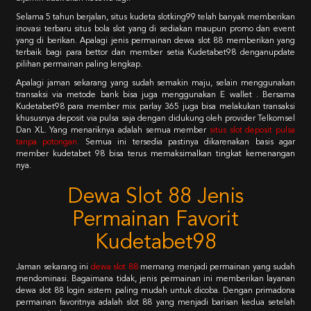
Selama 5 tahun berjalan, situs kudeta slotking99 telah banyak memberikan
inovasi terbaru situs bola slot yang di sediakan maupun promo dan event
yang di berikan. Apalagi jenis permainan dewa slot 88 memberikan yang
terbaik bagi para bettor dan member setia Kudetabet98 denganupdate
pilihan permainan paling lengkap.
Apalagi jaman sekarang yang sudah semakin maju, selain menggunakan
transaksi via metode bank bisa juga menggunakan E wallet . Bersama
Kudetabet98 para member mix parlay 365 juga bisa melakukan transaksi
khususnya deposit via pulsa saja dengan didukung oleh provider Telkomsel
Dan XL. Yang menariknya adalah semua member
situs slot deposit pulsa
tanpa potongan
.
Semua ini tersedia pastinya dikarenakan basis agar
member kudetabet 98 bisa terus memaksimalkan tingkat kemenangan
nya.
Dewa Slot 88 Jenis
Permainan Favorit
Kudetabet98
Jaman sekarang ini
dewa slot 88
memang menjadi permainan yang sudah
mendominasi. Bagaimana tidak, jenis permainan ini memberikan layanan
dewa slot 88 login sistem paling mudah untuk dicoba. Dengan primadona
permainan favoritnya adalah slot 88 yang menjadi barisan kedua setelah