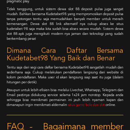
pragmatic play.
Tidak tanggung, untuk sistem dewa slot 88 deposit pulsa juga sangat
mudah. Bahkan bersama Kudetabet98 yang mempromosikan deposit pulsa
tanpa potongan tentu saja memudahkan banyak member untuk meraih
kemenangan. Dewa slot 88 link alternatif nya cukup akses ke situs
kudetabet 98 saja maka kita sudah bisa akses secara mudah. Sistem dewa
slot 88 apk juga mengikuti modern nya jaman dan teknologi yang sudah
berkembang pesat
Dimana Cara Daftar Bersama
Kudetabet98 Yang Baik dan Benar
Tentu saja dari segi cara daftar bersama Kudetabet98 sangatlah mudah dan
sederhana saja. Cukup melakukan pendaftaran langsung dari website di
kolom pendaftaran. Maka user id akan langsung siap saat itu juga (dalam
hitungan per detik).
Ataupun untuk lebih efisien bisa melalui Livechat, Whatsapp, Telegram dan
Email pastinya didukung service selama 1x24 jam nonstop. Kepada anda
sehingga bisa menikmati permainan ini jauh lebih nyaman kapan dan
dimanapun ingin menikmati aldernalin
situs game bola dan slot
online.
FAQ - Bagaimana member